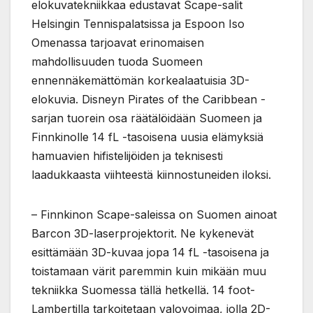
elokuvatekniikkaa edustavat Scape-salit
Helsingin Tennispalatsissa ja Espoon Iso
Omenassa tarjoavat erinomaisen
mahdollisuuden tuoda Suomeen
ennennäkemättömän korkealaatuisia 3D-
elokuvia. Disneyn Pirates of the Caribbean -
sarjan tuorein osa räätälöidään Suomeen ja
Finnkinolle 14 fL -tasoisena uusia elämyksiä
hamuavien hifistelijöiden ja teknisesti
laadukkaasta viihteestä kiinnostuneiden iloksi.
– Finnkinon Scape-saleissa on Suomen ainoat
Barcon 3D-laserprojektorit. Ne kykenevät
esittämään 3D-kuvaa jopa 14 fL -tasoisena ja
toistamaan värit paremmin kuin mikään muu
tekniikka Suomessa tällä hetkellä. 14 foot-
Lambertilla tarkoitetaan valovoimaa, jolla 2D-