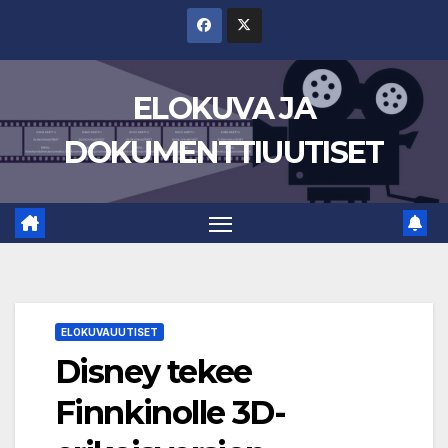
Skip
to
content
ELOKUVA JA
DOKUMENTTIUUTISET
ELOKUVAUUTISET
Disney tekee
Finnkinolle 3D-