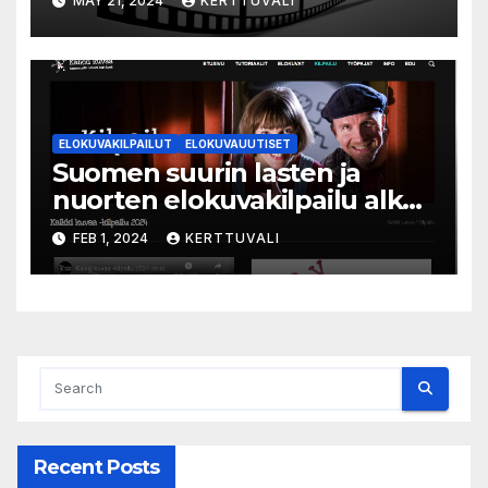
MAY 21, 2024
KERTTUVALI
Suomen
ELOKUVAKILPAILUT
ELOKUVAUUTISET
Suomen suurin lasten ja
nuorten elokuvakilpailu alkaa
– suojelijana Aki Kaurismäki
FEB 1, 2024
KERTTUVALI
Recent Posts