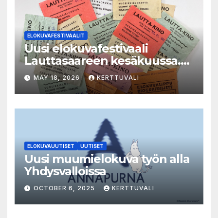
ELOKUVAFESTIVAALIT
Uusi elokuvafestivaali
Lauttasaareen kesäkuussa.
LAUTTA-KINO esittää kaikki
MAY 18, 2026
KERTTUVALI
elokuvat 35mm-filmiltä.
ELOKUVAUUTISET
UUTISET
Uusi muumielokuva työn alla
Yhdysvalloissa
OCTOBER 6, 2025
KERTTUVALI