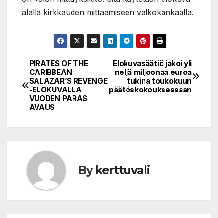
alalla kirkkauden mittaamiseen valkokankaalla.
PIRATES OF THE
Elokuvasäätiö jakoi yli
Post
CARIBBEAN:
neljä miljoonaa euroa
SALAZAR’S REVENGE
tukina toukokuun
navigation
-ELOKUVALLA
päätöskokouksessaan
VUODEN PARAS
AVAUS
By
kerttuvali