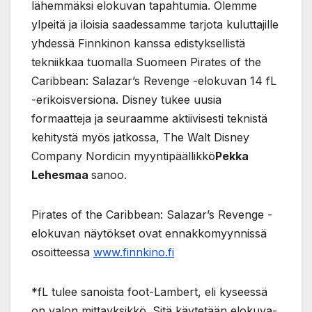
lähemmäksi elokuvan tapahtumia. Olemme
ylpeitä ja iloisia saadessamme tarjota kuluttajille
yhdessä Finnkinon kanssa edistyksellistä
tekniikkaa tuomalla Suomeen Pirates of the
Caribbean: Salazar’s Revenge -elokuvan 14 fL
-erikoisversiona. Disney tukee uusia
formaatteja ja seuraamme aktiivisesti teknistä
kehitystä myös jatkossa, The Walt Disney
Company Nordicin myyntipäällikkö
Pekka
Lehesmaa
sanoo.
Pirates of the Caribbean: Salazar’s Revenge -
elokuvan näytökset ovat ennakkomyynnissä
osoitteessa
www.finnkino.fi
*fL tulee sanoista foot-Lambert, eli kyseessä
on valon mittayksikkö. Sitä käytetään elokuva-