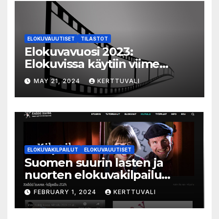
ELOKUVAUUTISET
TILASTOT
Elokuvavuosi 2023:
Elokuvissa käytiin viime
vuonna 7,2 miljoonaa kertaa
MAY 21, 2024
KERTTUVALI
ympäri Suomen
ELOKUVAKILPAILUT
ELOKUVAUUTISET
Suomen suurin lasten ja
nuorten elokuvakilpailu
alkaa – suojelijana Aki
FEBRUARY 1, 2024
KERTTUVALI
Kaurismäki