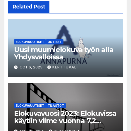
Related Post
ELOKUVAUUTISET
UUTISET
Uusi muumielokuva työn alla
Yhdysvalloissa
OCT 6, 2025
KERTTUVALI
ELOKUVAUUTISET
TILASTOT
Elokuvavuosi 2023: Elokuvissa
käytiin viime vuonna 7,2
miljoonaa kertaa ympäri