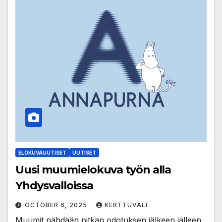
ELOKUVAUUTISET
UUTISET
Uusi muumielokuva työn alla
Yhdysvalloissa
OCTOBER 6, 2025
KERTTUVALI
Muumit nähdään pitkän odotuksen jälkeen jälleen