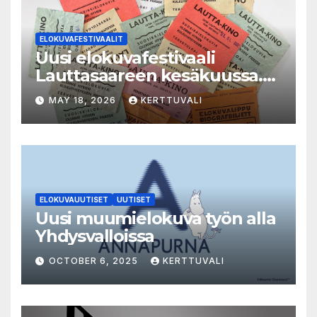
ELOKUVAFESTIVAALIT
Uusi elokuvafestivaali
Lauttasaareen kesäkuussa.
LAUTTA-KINO esittää kaikki
MAY 18, 2026
KERTTUVALI
elokuvat 35mm-filmiltä.
ELOKUVAUUTISET
UUTISET
Uusi muumielokuva työn alla
Yhdysvalloissa
OCTOBER 6, 2025
KERTTUVALI