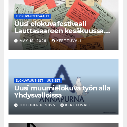
ELOKUVAFESTIVAALIT
Uusi elokuvafestivaali
Lauttasaareen kesäkuussa.
LAUTTA-KINO esittää kaikki
MAY 18, 2026
KERTTUVALI
elokuvat 35mm-filmiltä.
ELOKUVAUUTISET
UUTISET
Uusi muumielokuva työn alla
Yhdysvalloissa
OCTOBER 6, 2025
KERTTUVALI