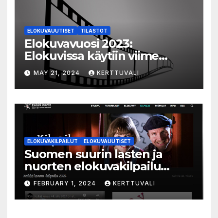
ELOKUVAUUTISET
TILASTOT
Elokuvavuosi 2023:
Elokuvissa käytiin viime
vuonna 7,2 miljoonaa kertaa
MAY 21, 2024
KERTTUVALI
ympäri Suomen
ELOKUVAKILPAILUT
ELOKUVAUUTISET
Suomen suurin lasten ja
nuorten elokuvakilpailu
alkaa – suojelijana Aki
FEBRUARY 1, 2024
KERTTUVALI
Kaurismäki