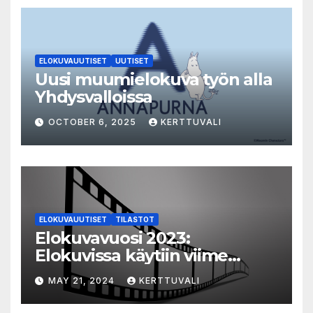
ELOKUVAUUTISET
UUTISET
Uusi muumielokuva työn alla
Yhdysvalloissa
OCTOBER 6, 2025
KERTTUVALI
ELOKUVAUUTISET
TILASTOT
Elokuvavuosi 2023:
Elokuvissa käytiin viime
vuonna 7,2 miljoonaa kertaa
MAY 21, 2024
KERTTUVALI
ympäri Suomen