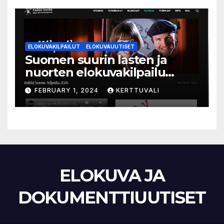
ELOKUVAKILPAILUT
ELOKUVAUUTISET
Suomen suurin lasten ja
nuorten elokuvakilpailu
alkaa – suojelijana Aki
FEBRUARY 1, 2024
KERTTUVALI
Kaurismäki
ELOKUVA JA
DOKUMENTTIUUTISET