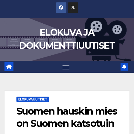
Skip
to
content
ELOKUVA JA
DOKUMENTTIUUTISET
ELOKUVAUUTISET
Suomen hauskin mies
on Suomen katsotuin