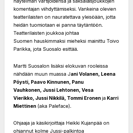
näytelmän vartijoidensa ja saksalaisjoukkojen
komentajan viihdyttämiseksi. Vankeina olevien
teatterilaisten on nauratettava yleisöään, jotta
heidän tuomiotaan ei panna täytäntöön.
Teatterilaisten joukkoa johtaa
Suomen hauskimmaksi mieheksi mainittu Toivo
Parikka, jota Suosalo esittää.
Martti Suosalon lisäksi elokuvan rooleissa
nähdään muun muassa J
ani Volanen, Leena
Pöysti, Paavo Kinnunen, Panu
Vauhkonen, Jussi Lehtonen, Vesa
Vierikko, Jussi Nikkilä, Tommi Eronen
ja
Karri
Miettinen
(aka Paleface).
Ohjaaja ja käsikirjoittaja Heikki Kujanpää on
ohjannut kolme Jussi-palkintoa