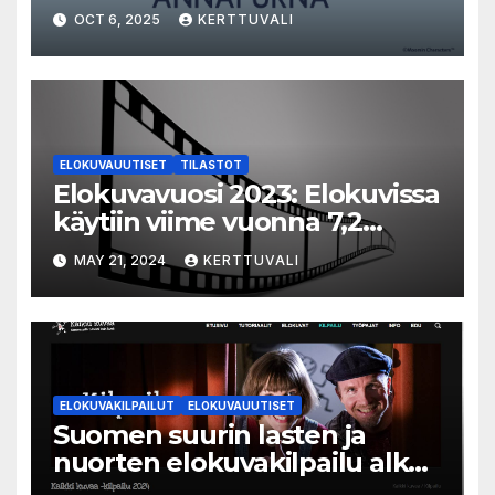
OCT 6, 2025
KERTTUVALI
ELOKUVAUUTISET
TILASTOT
Elokuvavuosi 2023: Elokuvissa
käytiin viime vuonna 7,2
miljoonaa kertaa ympäri
MAY 21, 2024
KERTTUVALI
Suomen
ELOKUVAKILPAILUT
ELOKUVAUUTISET
Suomen suurin lasten ja
nuorten elokuvakilpailu alkaa
– suojelijana Aki Kaurismäki