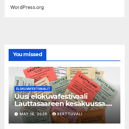
WordPress.org
You missed
ELOKUVAFESTIVAALIT
Uusi elokuvafestivaali
Lauttasaareen kesäkuussa.
LAUTTA-KINO esittää kaikki
MAY 18, 2026
KERTTUVALI
elokuvat 35mm-filmiltä.