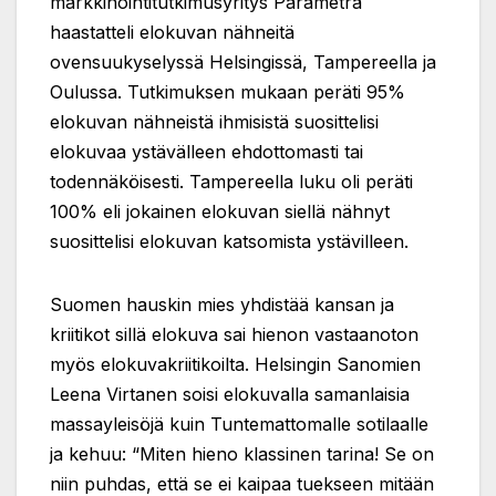
markkinointitutkimusyritys Parametra
haastatteli elokuvan nähneitä
ovensuukyselyssä Helsingissä, Tampereella ja
Oulussa. Tutkimuksen mukaan peräti 95%
elokuvan nähneistä ihmisistä suosittelisi
elokuvaa ystävälleen ehdottomasti tai
todennäköisesti. Tampereella luku oli peräti
100% eli jokainen elokuvan siellä nähnyt
suosittelisi elokuvan katsomista ystävilleen.
Suomen hauskin mies yhdistää kansan ja
kriitikot sillä elokuva sai hienon vastaanoton
myös elokuvakriitikoilta. Helsingin Sanomien
Leena Virtanen soisi elokuvalla samanlaisia
massayleisöjä kuin Tuntemattomalle sotilaalle
ja kehuu: “Miten hieno klassinen tarina! Se on
niin puhdas, että se ei kaipaa tuekseen mitään