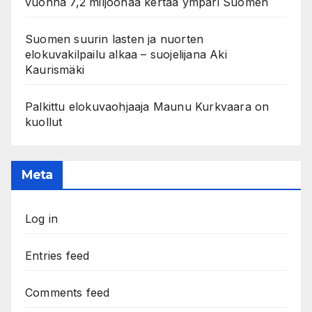
vuonna 7,2 miljoonaa kertaa ympäri Suomen
Suomen suurin lasten ja nuorten
elokuvakilpailu alkaa – suojelijana Aki
Kaurismäki
Palkittu elokuvaohjaaja Maunu Kurkvaara on
kuollut
Meta
Log in
Entries feed
Comments feed