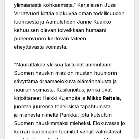
ylimääräistä kohkaamista.” Karjalaisen Jussi
Virratvuori kiittää elokuvaa oman todellisuuden
luomisesta ja Aamulehden Janne Kaakko
kehuu sen olevan toiveikkaan humaani
puheenvuoro kertovan taiteen
eheyttävästä voimasta.
“Naurattakaa yleisöä tai teidät ammutaan!”
Suomen hauskin mies on mustan huumorin
sävyttämä draamaelokuva elämänhalusta ja
naurun voimasta. Käsikirjoitus, jonka ovat
kirjoittaneet Heikki Kujanpää ja
Mikko Reitala
,
juontaa juurensa todellisista tapahtumista
ja miehestä nimeltä Parikka, jota kutsuttiin
Suomen hauskimmaksi mieheksi. Elokuvassa jo
kerran kuolemaan tuomitut vangit valmistavat