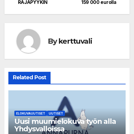
navigation
RAJAPYYKIN
159 000 eurolla
By
kerttuvali
Related Post
ELOKUVAUUTISET
UUTISET
Uusi muumielokuva työn alla
Yhdysvalloissa