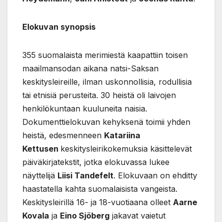
Elokuvan synopsis
355 suomalaista merimiestä kaapattiin toisen
maailmansodan aikana natsi-Saksan
keskitysleireille, ilman uskonnollisia, rodullisia
tai etnisiä perusteita. 30 heistä oli laivojen
henkilökuntaan kuuluneita naisia.
Dokumenttielokuvan kehyksenä toimii yhden
heistä, edesmenneen
Katariina
Kettusen
keskitysleirikokemuksia käsittelevät
päiväkirjatekstit, jotka elokuvassa lukee
näyttelijä
Liisi Tandefelt
. Elokuvaan on ehditty
haastatella kahta suomalaisista vangeista.
Keskitysleirillä 16- ja 18-vuotiaana olleet
Aarne
Kovala
ja
Eino Sjöberg
jakavat vaietut