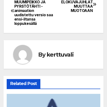
Post
MUUMIPEIKKO JA
ELOKUVAJUHLAT
PYRSTÖTÄHTI -
MUUTTAA
navigation
animaation
MUOTOAAN
uudistettu versio saa
ensi-iltansa
loppukesällä
By
kerttuvali
Related Post