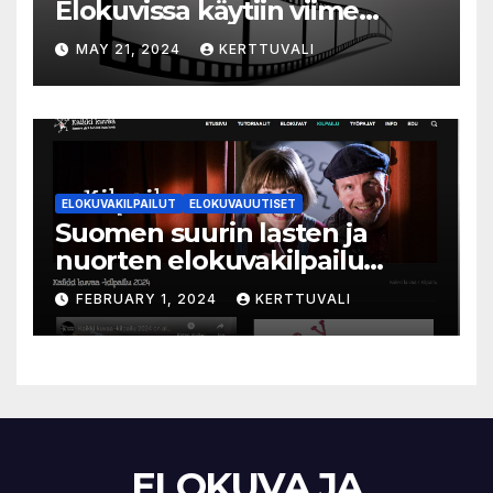
Elokuvissa käytiin viime
vuonna 7,2 miljoonaa kertaa
MAY 21, 2024
KERTTUVALI
ympäri Suomen
ELOKUVAKILPAILUT
ELOKUVAUUTISET
Suomen suurin lasten ja
nuorten elokuvakilpailu
alkaa – suojelijana Aki
FEBRUARY 1, 2024
KERTTUVALI
Kaurismäki
ELOKUVA JA