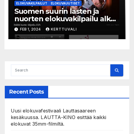
ELOKUVAKILPAILUT
ELOKUVAUUTISET
Suomen suurin lasten ja
nuorten elokuvakilpailu alkaa
– suojelijana Aki Kaurismäki
FEB 1, 2024
KERTTUVALI
Recent Posts
Uusi elokuvafestivaali Lauttasaareen
kesäkuussa. LAUTTA-KINO esittää kaikki
elokuvat 35mm-filmiltä.