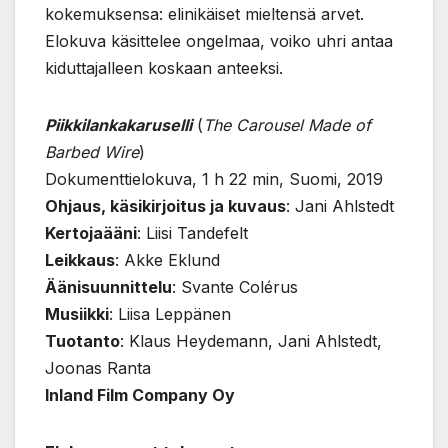
kokemuksensa: elinikäiset mieltensä arvet.
Elokuva käsittelee ongelmaa, voiko uhri antaa
kiduttajalleen koskaan anteeksi.
Piikkilankakaruselli
(
The Carousel Made of
Barbed Wire
)
Dokumenttielokuva, 1 h 22 min, Suomi, 2019
Ohjaus, käsikirjoitus ja kuvaus
: Jani Ahlstedt
Kertojaääni
: Liisi Tandefelt
Leikkaus
: Akke Eklund
Äänisuunnittelu
: Svante Colérus
Musiikki
: Liisa Leppänen
Tuotanto
: Klaus Heydemann, Jani Ahlstedt,
Joonas Ranta
Inland Film Company Oy