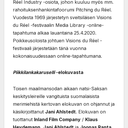
Réel Industry -osiota, johon kuuluu myös mm.
rahoituksenhankintafoorumi Pitching du Réel.
Vuodesta 1969 järjestetyn sveitsiläisen Visions
du Réel -festivaalin Media Library -online-
tapahtuma alkaa lauantaina 25.4.2020.
Poikkeusoloista johtuen Visions du Réel -
festivaali järjestetään tänä vuonna
kokonaisuudessaan online-tapahtumana.
Piikkilankakaruselli
-elokuvasta
Toisen maailmansodan aikaan natsi-Saksan
keskitysleireille vangituista suomalaisista
merimiehistä kertovan elokuvan on ohjannut ja
käsikirjoittanut
Jani Ahlstedt
. Elokuvan on
tuottanut
Inland Film Company
/
Klaus
Heydemann
,
Jani Ahlstedt
ja
Joonas Ranta
.