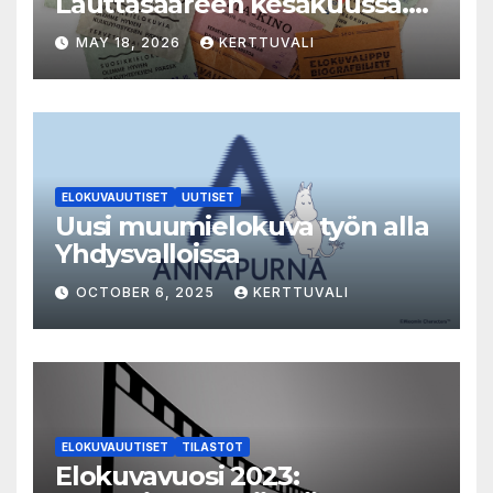
Lauttasaareen kesäkuussa.
LAUTTA-KINO esittää kaikki
MAY 18, 2026
KERTTUVALI
elokuvat 35mm-filmiltä.
ELOKUVAUUTISET
UUTISET
Uusi muumielokuva työn alla
Yhdysvalloissa
OCTOBER 6, 2025
KERTTUVALI
ELOKUVAUUTISET
TILASTOT
Elokuvavuosi 2023: