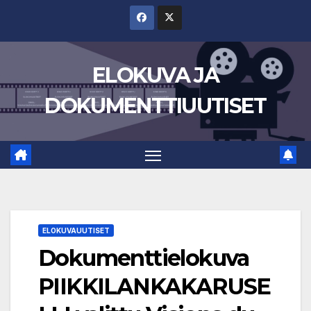
Skip
to
content
ELOKUVA JA
DOKUMENTTIUUTISET
ELOKUVAUUTISET
Dokumenttielokuva
PIIKKILANKAKARUSE