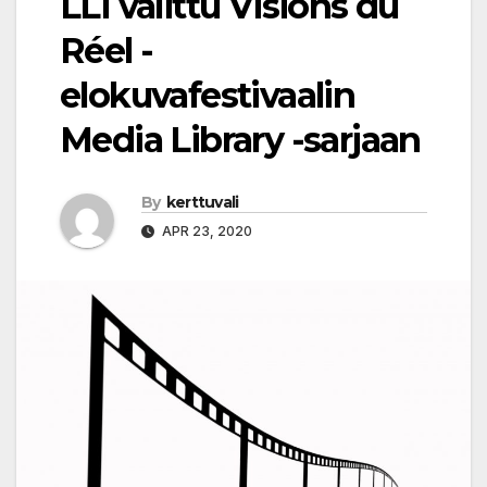
LLI valittu Visions du
Réel -
elokuvafestivaalin
Media Library -sarjaan
By
kerttuvali
APR 23, 2020