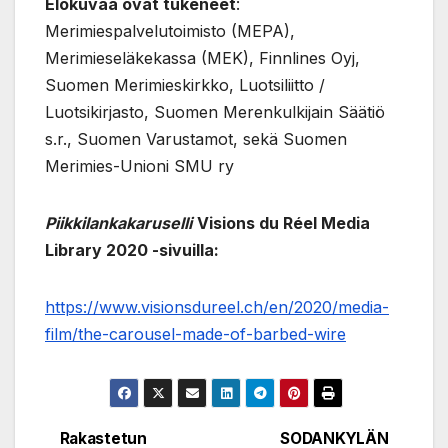
Elokuvaa ovat tukeneet
:
Merimiespalvelutoimisto (MEPA),
Merimieseläkekassa (MEK), Finnlines Oyj,
Suomen Merimieskirkko, Luotsiliitto /
Luotsikirjasto, Suomen Merenkulkijain Säätiö
s.r., Suomen Varustamot, sekä Suomen
Merimies-Unioni SMU ry
Piikkilankakaruselli
Visions du Réel Media
Library 2020 -sivuilla:
https://www.visionsdureel.ch/en/2020/media-
film/the-carousel-made-of-barbed-wire
Rakastetun
SODANKYLÄN