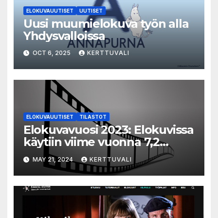
ELOKUVAUUTISET
UUTISET
Uusi muumielokuva työn alla
Yhdysvalloissa
OCT 6, 2025
KERTTUVALI
ELOKUVAUUTISET
TILASTOT
Elokuvavuosi 2023: Elokuvissa
käytiin viime vuonna 7,2
miljoonaa kertaa ympäri
MAY 21, 2024
KERTTUVALI
Suomen