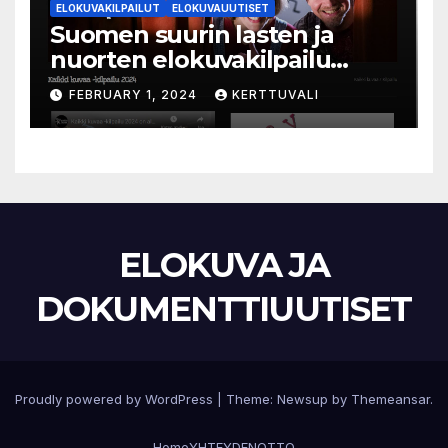
ELOKUVAKILPAILUT
ELOKUVAUUTISET
Suomen suurin lasten ja
nuorten elokuvakilpailu
alkaa – suojelijana Aki
FEBRUARY 1, 2024
KERTTUVALI
Kaurismäki
ELOKUVA JA
DOKUMENTTIUUTISET
Proudly powered by WordPress
|
Theme:
Newsup
by
Themeansar
.
Home
YHTEYDENOTTO