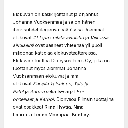
Elokuvan on käsikirjoittanut ja ohjannut
Johanna Vuoksenmaa ja se on hänen
ihmissuhdetrilogiansa päätösosa. Aiemmat
elokuvat
21 tapaa pilata avioliitto
ja
Viikossa
aikuiseksi
ovat saaneet yhteensä yli puoli
miljoonaa katsojaa elokuvateattereissa.
Elokuvan tuottaa Dionysos Films Oy, joka on
tuottanut myös aiemmat Johanna
Vuoksenmaan elokuvat ja mm.
elokuvat
Kanelia kainaloon, Tatu ja
Patu!
ja
Aurora
sekä tv-sarjat
Ex-
onnelliset
ja
Karppi
. Dionysos Filmsin tuottajina
ovat osakkaat
Riina Hyytiä
,
Nina
Laurio
ja
Leena Mäenpää-Bentley
.