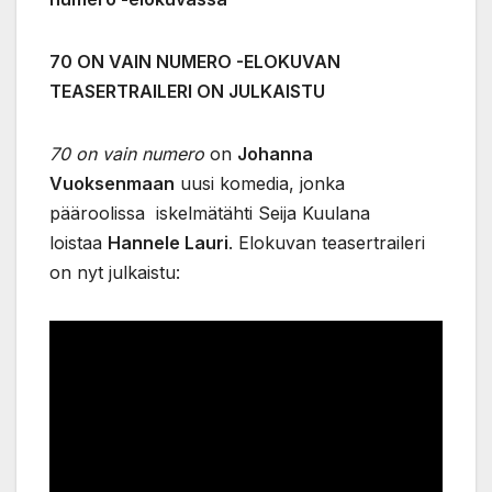
70 ON VAIN NUMERO -ELOKUVAN
TEASERTRAILERI ON JULKAISTU
70 on vain numero
on
Johanna
Vuoksenmaan
uusi komedia, jonka
pääroolissa iskelmätähti Seija Kuulana
loistaa
Han
nele
Lauri
. Elokuvan teasertraileri
on nyt julkaistu: