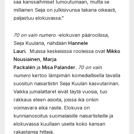
saa kanssaihmiset lumoutumaan, mutta se
millainen Seija on julkisivunsa takana oikeasti,
paljastuu elokuvassa.”
70 on vain numero
-elokuvan pääroolissa,
Seija Kuulana, nähdään
Hannele
Lauri
. Muissa keskeisissä rooleissa ovat
Mikko
Nousiainen
,
Marja
Packalén
ja
Misa
Palander
.
70 on vain
numero
kertoo lämpimän komediallisella tavalla
suositun naisartistin Seija Kuulan kasvutarinan.
Vaikka jumalattaret eivät täytä vuosia, tuo
rakkaus eteen asioita, joissa ikä onkin
voimavara eikä rasite. Elokuva on
kunnianosoitus suomalaisille naisartisteille ja
elokuvassa kuullaan useita koko kansan
rakastamia hittejä.