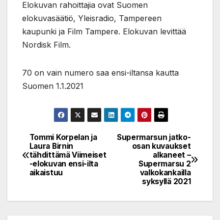
Elokuvan rahoittajia ovat Suomen
elokuvasäätiö, Yleisradio, Tampereen
kaupunki ja Film Tampere. Elokuvan levittää
Nordisk Film.
70 on vain numero saa ensi-iltansa kautta
Suomen 1.1.2021
Tommi Korpelan ja
Supermarsun jatko-
Post
Laura Birnin
osan kuvaukset
tähdittämä Viimeiset
alkaneet –
navigation
-elokuvan ensi-ilta
Supermarsu 2
aikaistuu
valkokankailla
syksyllä 2021