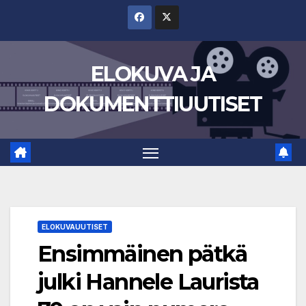
Skip
to
content
ELOKUVA JA
DOKUMENTTIUUTISET
ELOKUVAUUTISET
Ensimmäinen pätkä
julki Hannele Laurista