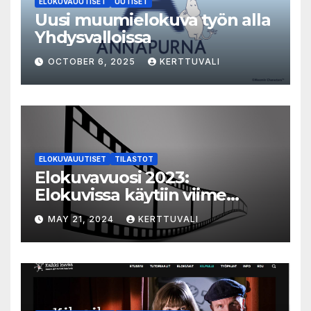
ELOKUVAUUTISET
UUTISET
Uusi muumielokuva työn alla
Yhdysvalloissa
OCTOBER 6, 2025
KERTTUVALI
ELOKUVAUUTISET
TILASTOT
Elokuvavuosi 2023:
Elokuvissa käytiin viime
vuonna 7,2 miljoonaa kertaa
MAY 21, 2024
KERTTUVALI
ympäri Suomen