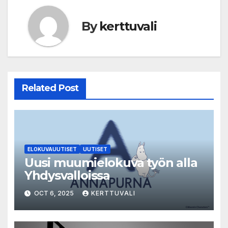
By
kerttuvali
Related Post
ELOKUVAUUTISET
UUTISET
Uusi muumielokuva työn alla
Yhdysvalloissa
OCT 6, 2025
KERTTUVALI