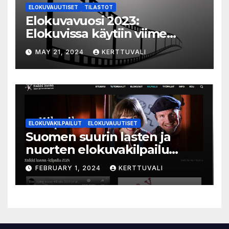
ELOKUVAUUTISET
TILASTOT
Elokuvavuosi 2023:
Elokuvissa käytiin viime
vuonna 7,2 miljoonaa kertaa
MAY 21, 2024
KERTTUVALI
ympäri Suomen
ELOKUVAKILPAILUT
ELOKUVAUUTISET
Suomen suurin lasten ja
nuorten elokuvakilpailu
alkaa – suojelijana Aki
FEBRUARY 1, 2024
KERTTUVALI
Kaurismäki