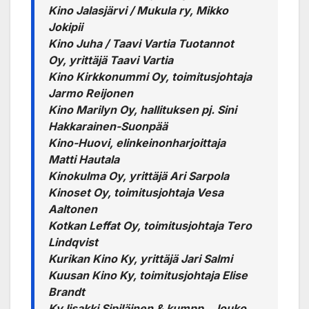
Kino Jalasjärvi / Mukula ry, Mikko
Jokipii
Kino Juha / Taavi Vartia Tuotannot
Oy, yrittäjä Taavi Vartia
Kino Kirkkonummi Oy, toimitusjohtaja
Jarmo Reijonen
Kino Marilyn Oy, hallituksen pj. Sini
Hakkarainen-Suonpää
Kino-Huovi, elinkeinonharjoittaja
Matti Hautala
Kinokulma Oy, yrittäjä Ari Sarpola
Kinoset Oy, toimitusjohtaja Vesa
Aaltonen
Kotkan Leffat Oy, toimitusjohtaja Tero
Lindqvist
Kurikan Kino Ky, yrittäjä Jari Salmi
Kuusan Kino Ky, toimitusjohtaja Elise
Brandt
Ky Iisakki Sipiläinen & kumpp., Jouko