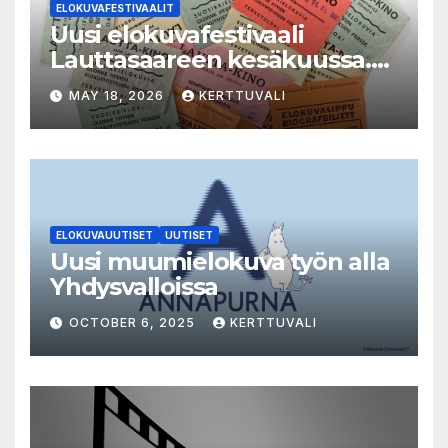
ELOKUVAFESTIVAALIT
Uusi elokuvafestivaali
Lauttasaareen kesäkuussa.
LAUTTA-KINO esittää kaikki
MAY 18, 2026
KERTTUVALI
elokuvat 35mm-filmiltä.
ELOKUVAUUTISET
UUTISET
Uusi muumielokuva työn alla
Yhdysvalloissa
OCTOBER 6, 2025
KERTTUVALI