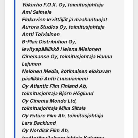
Yökerho F.O.X. Oy, toimitusjohtaja
Ami Salmela
Elokuvien levittäjät ja maahantuojat
Aurora Studios Oy, toimitusjohtaja
Antti Toiviainen
B-Plan Distribution Oy,
levityspäällikkö Helena Mielonen
Cinemanse Oy, toimitusjohtaja Hanna
Lajunen
Nelonen Media, kotimaisen elokuvan
päällikkö Antti Luusuaniemi
Oy Atlantic Film Finland Ab,
toimitusjohtaja Björn Höglund
Oy Cinema Mondo Ltd,
toimitusjohtaja Mika Siltala
Oy Future Film Ab, toimitusjohtaja
Lars Backlund
Oy Nordisk Film Ab,
teatterilevityksen johtaja Katarina