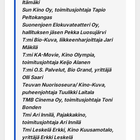
Itämäki
Sun Kino Oy, toimitusjohtaja Tapio
Peltokangas
Suonenjoen Elokuvateatteri Oy,
hallituksen jäsen Pekka Luosujärvi
T:mi Bio-Kuva, liikkeenharjoittaja Jari
Mäkilä
T:mi KA-Movie, Kino Olympia,
toimitusjohtaja Keijo Alanen
T:mi O.S. Palvelut, Bio Grand, yrittäjä
Olli Saari
Teuvan Nuorisoseura/ Kino-Kuva,
puheenjohtaja Tuulikki Laitala
TMB Cinema Oy, toimitusjohtaja Toni
Bonden
Tmi Ari Innilä, Pajakkakino,
toimitusjohtaja Ari Innilä
Tmi Leskelä Erkki, Kino Kuusamotalo,
yrittäjä Erkki Leskelä