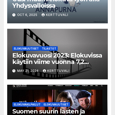
Yhdysvalloissa
OCT 6, 2025
KERTTUVALI
ELOKUVAUUTISET
TILASTOT
Elokuvavuosi 2023: Elokuvissa
käytiin viime vuonna 7,2
miljoonaa kertaa ympäri
MAY 21, 2024
KERTTUVALI
Suomen
ELOKUVAKILPAILUT
ELOKUVAUUTISET
Suomen suurin lasten ja