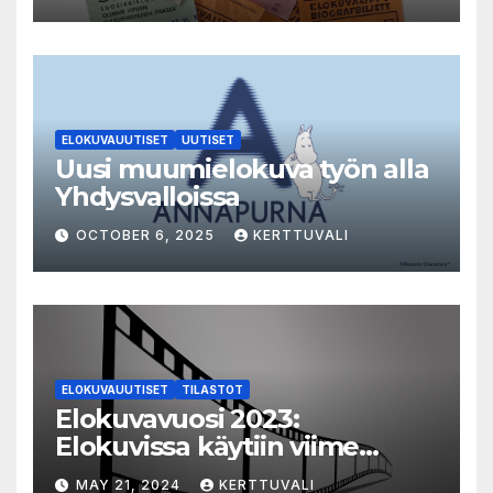
elokuvat 35mm-filmiltä.
ELOKUVAUUTISET
UUTISET
Uusi muumielokuva työn alla
Yhdysvalloissa
OCTOBER 6, 2025
KERTTUVALI
ELOKUVAUUTISET
TILASTOT
Elokuvavuosi 2023:
Elokuvissa käytiin viime
vuonna 7,2 miljoonaa kertaa
MAY 21, 2024
KERTTUVALI