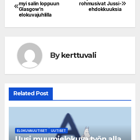
Post
myi salin loppuun
rohmusivat Jussi-
Glasgow’n
ehdokkuuksia
navigation
elokuvajuhlilla
By
kerttuvali
Related Post
ELOKUVAUUTISET
UUTISET
Uusi muumielokuva työn alla