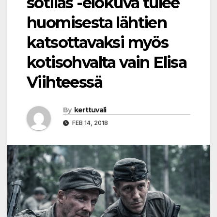
sotilas -elokuva tulee
huomisesta lähtien
katsottavaksi myös
kotisohvalta vain Elisa
Viihteessä
By
kerttuvali
FEB 14, 2018