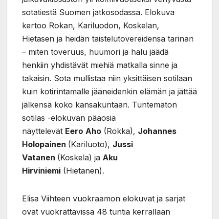
sotatiestä Suomen jatkosodassa. Elokuva
kertoo Rokan, Kariluodon, Koskelan,
Hietasen ja heidän taistelutovereidensa tarinan
– miten toveruus, huumori ja halu jäädä
henkiin yhdistävät miehiä matkalla sinne ja
takaisin. Sota mullistaa niin yksittäisen sotilaan
kuin kotirintamalle jääneidenkin elämän ja jättää
jälkensä koko kansakuntaan. Tuntematon
sotilas -elokuvan pääosia
näyttelevät
Eero
Aho
(Rokka),
Johannes
Holopainen
(Kariluoto),
Jussi
Vatanen
(Koskela) ja
Aku
Hirviniemi
(Hietanen).
Elisa Viihteen vuokraamon elokuvat ja sarjat
ovat vuokrattavissa 48 tuntia kerrallaan