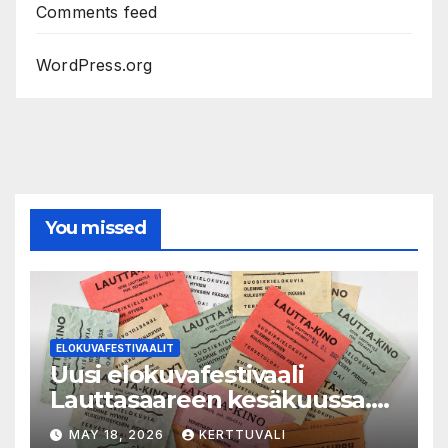
Comments feed
WordPress.org
You missed
ELOKUVAFESTIVAALIT
Uusi elokuvafestivaali
Lauttasaareen kesäkuussa.
LAUTTA-KINO esittää kaikki
MAY 18, 2026
KERTTUVALI