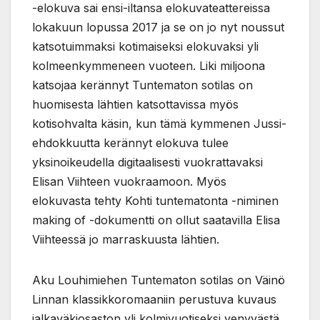
-elokuva sai ensi-iltansa elokuvateattereissa
lokakuun lopussa 2017 ja se on jo nyt noussut
katsotuimmaksi kotimaiseksi elokuvaksi yli
kolmeenkymmeneen vuoteen. Liki miljoona
katsojaa kerännyt Tuntematon sotilas on
huomisesta lähtien katsottavissa myös
kotisohvalta käsin, kun tämä kymmenen Jussi-
ehdokkuutta kerännyt elokuva tulee
yksinoikeudella digitaalisesti vuokrattavaksi
Elisan Viihteen vuokraamoon. Myös
elokuvasta tehty Kohti tuntematonta -niminen
making of -dokumentti on ollut saatavilla Elisa
Viihteessä jo marraskuusta lähtien.
Aku Louhimiehen Tuntematon sotilas on Väinö
Linnan klassikkoromaaniin perustuva kuvaus
jalkaväkiosaston yli kolmivuotiseksi venyvästä