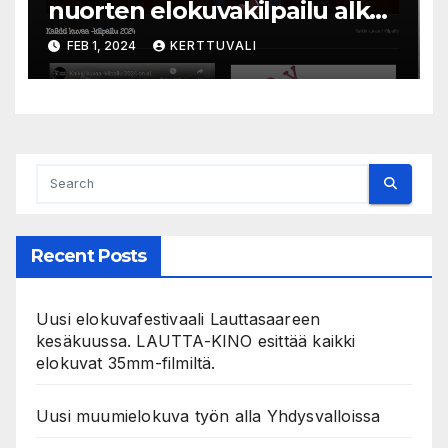
nuorten elokuvakilpailu alkaa
– suojelijana Aki Kaurismäki
FEB 1, 2024
KERTTUVALI
Recent Posts
Uusi elokuvafestivaali Lauttasaareen
kesäkuussa. LAUTTA-KINO esittää kaikki
elokuvat 35mm-filmiltä.
Uusi muumielokuva työn alla Yhdysvalloissa