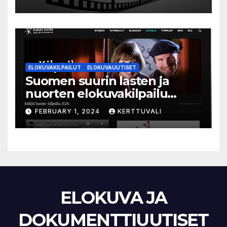
ympäri Suomen
ELOKUVAKILPAILUT
ELOKUVAUUTISET
Suomen suurin lasten ja
nuorten elokuvakilpailu
alkaa – suojelijana Aki
FEBRUARY 1, 2024
KERTTUVALI
Kaurismäki
ELOKUVA JA
DOKUMENTTIUUTISET