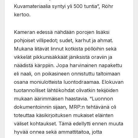
Kuvamateriaalia syntyi yli 500 tuntia”, Röhr
kertoo.
Kameran edessä nähdään porojen lisäksi
pohjoiset villipedot; sudet, karhut ja ahmat.
Mukana liitävät linnut kotkista pöllöihin sekä
vikkelät pikkunisäkkäät jäniksistä oraviin ja
näädistä kärppiin. Jopa harvinainen napakettu
eli naali, on poikasineen onnistuttu taltoimaan
osana moniulotteista luontodraamaa. Elokuvan
tuotannolliset lähtökohdat olivatkin tekijöiden
mukaan äärimmäisen haastavia. “Luonnon
dokumentoinnin sijaan, MRP:n tehtävänä oli
toteuttaa käsikirjoituksen mukaiset eläinten
väliset kohtaukset. Tämä edellytti ennen muuta
hyvää onnea sekä ammattitaitoa, jotta