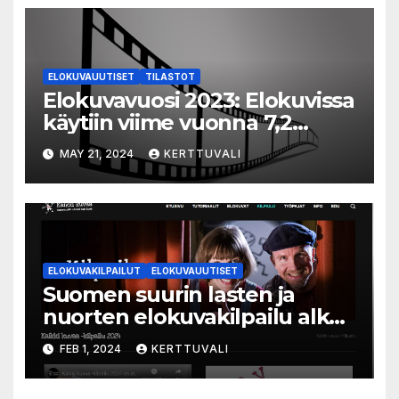
ELOKUVAUUTISET
TILASTOT
Elokuvavuosi 2023: Elokuvissa
käytiin viime vuonna 7,2
miljoonaa kertaa ympäri
MAY 21, 2024
KERTTUVALI
Suomen
ELOKUVAKILPAILUT
ELOKUVAUUTISET
Suomen suurin lasten ja
nuorten elokuvakilpailu alkaa
– suojelijana Aki Kaurismäki
FEB 1, 2024
KERTTUVALI