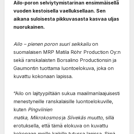
Ailo-poron selviytymistarinan ensimmäisellä̈
vuoden kestoisella vaelluksellaan. Sen
aikana suloisesta pikkuvasasta kasvaa uljas
nuorukainen.
Ailo – pienen poron suuri seikkailu
on
suomalaisen MRP Matila Röhr Production Oy:n
sekä̈ ranskalaisten Borsalino Productionsin ja
Gaumontin tuottama luontoelokuva, joka on
kuvattu kokonaan lapissa.
“Ailo on lajityypiltään sukua maailmanlaajuisesti
menestyneille ranskalaisille luontoelokuville,
kuten
Pingviinien
matka,
Mikrokosmos
ja
Siivekäs muutto
, sillä
erotuksella, että̈ tämä̈ elokuva on kuvattu
kokonaan meille kaikille tutussa lapissa. Siinä