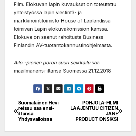
Film. Elokuvan lapin kuvaukset on toteutettu
yhteistyössä lapin viestintä- ja
markkinointitoimisto House of Laplandissa
toimivan Lapin elokuvakomission kanssa.
Elokuva on saanut rahoitusta Business
Finlandin AV-tuotantokannustinohjelmasta.
Ailo -pienen poron suuri seikkailu
saa
maailmanensi-iltansa Suomessa 21.12.2018
Suomalainen Hevi
POHJOLA-FILMI
Post
reissu saa ensi-
LAAJENTUU CITIZEN
iltansa
JANE
navigation
Yhdysvalloissa
PRODUCTIONSIKSI