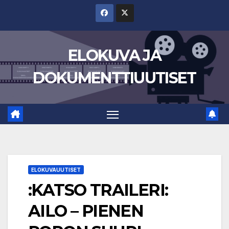
Skip
to
content
ELOKUVA JA
DOKUMENTTIUUTISET
ELOKUVAUUTISET
:KATSO TRAILERI:
AILO – PIENEN