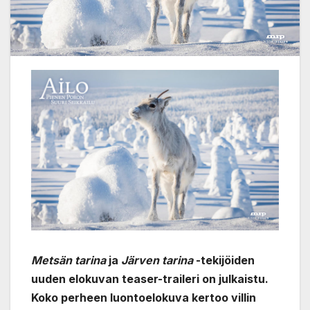
Metsän tarina
ja
Järven tarina
-tekijöiden
uuden e
lokuvan teaser-traileri on julkaistu.
Koko perheen luontoelokuva
kertoo villin