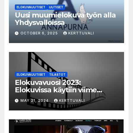
ELOKUVAUUTISET
UUTISET
Uusi muumielokuva työn alla
Yhdysvalloissa
OCTOBER 6, 2025
KERTTUVALI
ELOKUVAUUTISET
TILASTOT
Elokuvavuosi 2023:
Elokuvissa käytiin viime
vuonna 7,2 miljoonaa kertaa
MAY 21, 2024
KERTTUVALI
ympäri Suomen