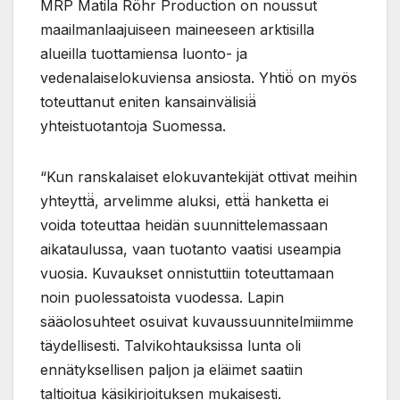
MRP Matila Röhr Production on noussut
maailmanlaajuiseen maineeseen arktisilla
alueilla tuottamiensa luonto- ja
vedenalaiselokuviensa ansiosta. Yhtiö̈ on myös
toteuttanut eniten kansainvälisiä̈
yhteistuotantoja Suomessa.
“Kun ranskalaiset elokuvantekijät ottivat meihin
yhteyttä̈, arvelimme aluksi, että̈ hanketta ei
voida toteuttaa heidän suunnittelemassaan
aikataulussa, vaan tuotanto vaatisi useampia
vuosia. Kuvaukset onnistuttiin toteuttamaan
noin puolessatoista vuodessa. Lapin
sääolosuhteet osuivat kuvaussuunnitelmiimme
täydellisesti. Talvikohtauksissa lunta oli
ennätyksellisen paljon ja eläimet saatiin
taltioitua käsikirjoituksen mukaisesti.