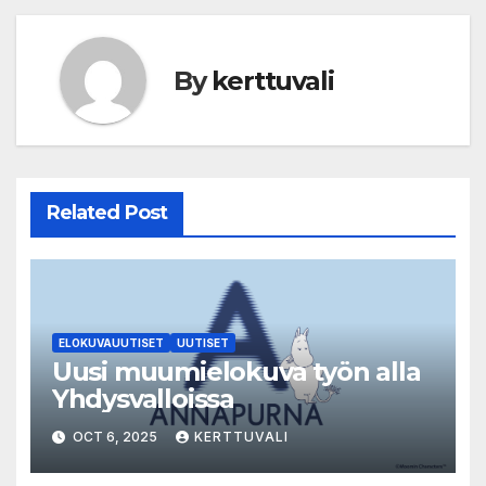
By
kerttuvali
Related Post
ELOKUVAUUTISET
UUTISET
Uusi muumielokuva työn alla
Yhdysvalloissa
OCT 6, 2025
KERTTUVALI