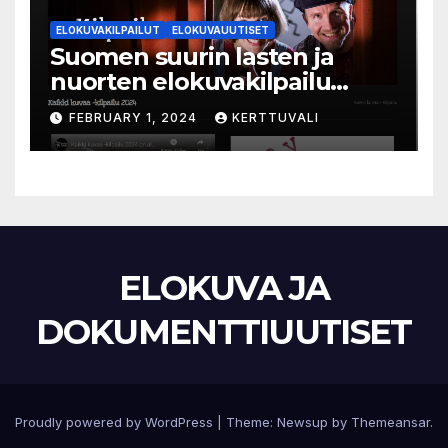
ELOKUVAKILPAILUT
ELOKUVAUUTISET
Suomen suurin lasten ja
nuorten elokuvakilpailu
alkaa – suojelijana Aki
FEBRUARY 1, 2024
KERTTUVALI
Kaurismäki
ELOKUVA JA
DOKUMENTTIUUTISET
Proudly powered by WordPress
|
Theme:
Newsup
by
Themeansar
.