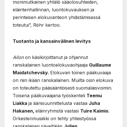
monimutkainen yhtälö sääolosuhteiden,
eläintenhallinnan, luontokuvauksen ja
perinteisen elokuvanteon yhdistämisessä
toteutui”, Röhr kertoo.
Tuotanto ja kansainvälinen levitys
Ailon
on käsikirjoittanut ja ohjannut
ranskalainen luontoelokuvaohjaaja
Guillaume
Maidatchevsky.
Elokuvan toinen pääkuvaaja
on niin ikään ranskalainen. Muilta osin elokuva
on toteutettu pääsääntöisesti suomalaisvoimin.
Toisena pääkuvaajana työskenteli
Teemu
Liakka
ja äänisuunnittelusta vastaa
Juha
Hakanen,
eläinryhmstä vastasi
Tuire Kaimio
.
Orkesterimusiikki on tehty yhteistyössä
ranskalaisen säveltäjän
Julien