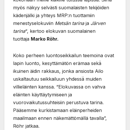
myös näkyy selvästi suomalaisten tekijöiden
kädenjälki ja yhteys MRP:n tuottamiin
menestyselokuviin
Metsän tarina
ja
Järven
tarina
“, kertoo elokuvan suomalainen
tuottaja
Marko Röhr.
Koko perheen luontoseikkailun teemoina ovat
lapin luonto, kesyttämätön erämaa sekä̈
ikuinen äidin rakkaus, jonka ansiosta Ailo
uskaltautuu seikkailuun yhdessä̈ muiden
villieläinten kanssa. “Elokuvassa on vahva
eläinten käyttäytymiseen ja
vuorovaikutussuhteisiin perustuva tarina.
Pääsemme kurkistamaan eläinperheiden
maailmaan ennen näkemättömällä tavalla”,
Röhr jatkaa.