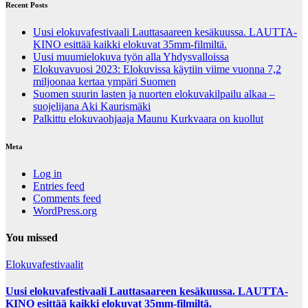
Recent Posts
Uusi elokuvafestivaali Lauttasaareen kesäkuussa. LAUTTA-
KINO esittää kaikki elokuvat 35mm-filmiltä.
Uusi muumielokuva työn alla Yhdysvalloissa
Elokuvavuosi 2023: Elokuvissa käytiin viime vuonna 7,2
miljoonaa kertaa ympäri Suomen
Suomen suurin lasten ja nuorten elokuvakilpailu alkaa –
suojelijana Aki Kaurismäki
Palkittu elokuvaohjaaja Maunu Kurkvaara on kuollut
Meta
Log in
Entries feed
Comments feed
WordPress.org
You missed
Elokuvafestivaalit
Uusi elokuvafestivaali Lauttasaareen kesäkuussa. LAUTTA-
KINO esittää kaikki elokuvat 35mm-filmiltä.