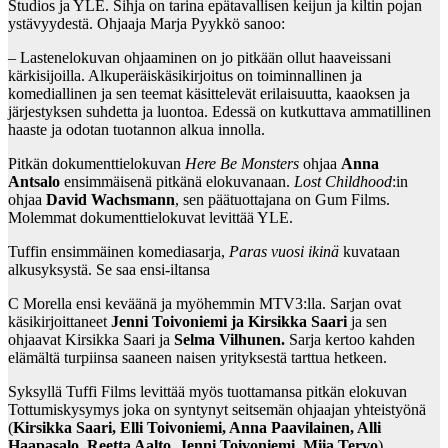
Studios ja YLE. Sihja on tarina epätavallisen keijun ja kiltin pojan
ystävyydestä. Ohjaaja Marja Pyykkö sanoo:
– Lastenelokuvan ohjaaminen on jo pitkään ollut haaveissani
kärkisijoilla. Alkuperäiskäsikirjoitus on toiminnallinen ja
komediallinen ja sen teemat käsittelevät erilaisuutta, kaaoksen ja
järjestyksen suhdetta ja luontoa. Edessä on kutkuttava ammatillinen
haaste ja odotan tuotannon alkua innolla.
Pitkän dokumenttielokuvan
Here Be Monsters
ohjaa
Anna
Antsalo
ensimmäisenä pitkänä elokuvanaan.
Lost Childhood
:in
ohjaa
David Wachsmann
, sen päätuottajana on Gum Films.
Molemmat dokumenttielokuvat levittää YLE.
Tuffin ensimmäinen komediasarja,
Paras vuosi ikinä
kuvataan
alkusyksystä. Se saa ensi-iltansa
C Morella ensi keväänä ja myöhemmin MTV3:lla. Sarjan ovat
käsikirjoittaneet
Jenni Toivoniemi ja Kirsikka Saari
ja sen
ohjaavat Kirsikka Saari ja
Selma Vilhunen.
Sarja kertoo kahden
elämältä turpiinsa saaneen naisen yrityksestä tarttua hetkeen.
Syksyllä Tuffi Films levittää myös tuottamansa pitkän elokuvan
Tottumiskysymys joka on syntynyt seitsemän ohjaajan yhteistyönä
(
Kirsikka Saari, Elli Toivoniemi, Anna Paavilainen, Alli
Haapasalo, Reetta Aalto, Jenni Toivoniemi, Miia Tervo
).