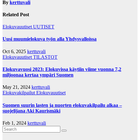
By
kerttuvali
Related Post
Elokuvauutiset
UUTISET
Uusi muumielokuva työn alla Yhdysvalloissa
Oct 6, 2025
kerttuvali
Elokuvauutiset
TILASTOT
Elokuvavuosi 2023: Elokuvissa käytiin viime vuonna 7,2
miljoonaa kertaa ympäri Suomen
May 21, 2024
kerttuvali
Elokuvakilpailut
Elokuvauutiset
Suomen suurin lasten ja nuorten elokuvakilpailu alkaa –
suojelijana Aki Kaurismäki
Feb 1, 2024
kerttuvali