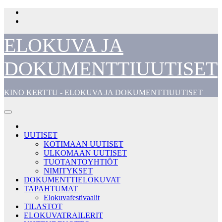
Skip
to
content
ELOKUVA JA
DOKUMENTTIUUTISET
KINO KERTTU - ELOKUVA JA DOKUMENTTIUUTISET
UUTISET
KOTIMAAN UUTISET
ULKOMAAN UUTISET
TUOTANTOYHTIÖT
NIMITYKSET
DOKUMENTTIELOKUVAT
TAPAHTUMAT
Elokuvafestivaalit
TILASTOT
ELOKUVATRAILERIT