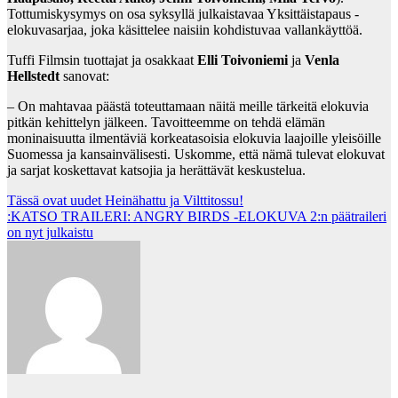
Tottumiskysymys on osa syksyllä julkaistavaa Yksittäistapaus -
elokuvasarjaa, joka käsittelee naisiin kohdistuvaa vallankäyttöä.
Tuffi Filmsin tuottajat ja osakkaat
Elli Toivoniemi
ja
Venla
Hellstedt
sanovat:
– On mahtavaa päästä toteuttamaan näitä meille tärkeitä elokuvia
pitkän kehittelyn jälkeen. Tavoitteemme on tehdä elämän
moninaisuutta ilmentäviä korkeatasoisia elokuvia laajoille yleisöille
Suomessa ja kansainvälisesti. Uskomme, että nämä tulevat elokuvat
ja sarjat koskettavat katsojia ja herättävät keskustelua.
Post
Tässä ovat uudet Heinähattu ja Vilttitossu!
:KATSO TRAILERI: ANGRY BIRDS -ELOKUVA 2:n päätraileri
navigation
on nyt julkaistu