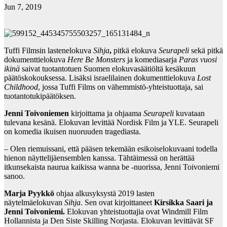
Jun 7, 2019
Tuffi Filmsin lastenelokuva
Sihja
,
pitkä elokuva
Seurapeli
sekä pitkä
dokumenttielokuva
Here Be Monsters
ja komediasarja
Paras vuosi
ikinä
saivat tuotantotuen Suomen elokuvasäätiöltä kesäkuun
päätöskokouksessa. Lisäksi israelilainen dokumenttielokuva
Lost
Childhood
, jossa Tuffi Films on vähemmistö-yhteistuottaja, sai
tuotantotukipäätöksen.
Jenni Toivoniemen
kirjoittama ja ohjaama
Seurapeli
kuvataan
tulevana kesänä. Elokuvan levittää Nordisk Film ja YLE. Seurapeli
on komedia ikuisen nuoruuden tragediasta.
– Olen riemuissani, että pääsen tekemään esikoiselokuvaani todella
hienon näyttelijäensemblen kanssa. Tähtäimessä on herättää
itkunsekaista naurua kaikissa wanna be -nuorissa, Jenni Toivoniemi
sanoo.
Marja Pyykkö
ohjaa alkusyksystä 2019 lasten
näytelmäelokuvan
Sihja
. Sen ovat kirjoittaneet
Kirsikka Saari ja
Jenni Toivoniemi.
Elokuvan yhteistuottajia ovat Windmill Film
Hollannista ja Den Siste Skilling Norjasta. Elokuvan levittävät SF