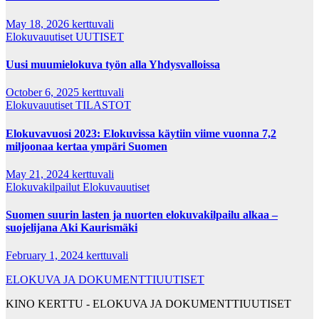
May 18, 2026
kerttuvali
Elokuvauutiset
UUTISET
Uusi muumielokuva työn alla Yhdysvalloissa
October 6, 2025
kerttuvali
Elokuvauutiset
TILASTOT
Elokuvavuosi 2023: Elokuvissa käytiin viime vuonna 7,2
miljoonaa kertaa ympäri Suomen
May 21, 2024
kerttuvali
Elokuvakilpailut
Elokuvauutiset
Suomen suurin lasten ja nuorten elokuvakilpailu alkaa –
suojelijana Aki Kaurismäki
February 1, 2024
kerttuvali
ELOKUVA JA DOKUMENTTIUUTISET
KINO KERTTU - ELOKUVA JA DOKUMENTTIUUTISET