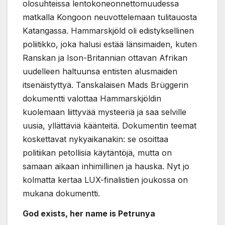
olosuhteissa lentokoneonnettomuudessa
matkalla Kongoon neuvottelemaan tulitauosta
Katangassa. Hammarskjöld oli edistyksellinen
poliitikko, joka halusi estää länsimaiden, kuten
Ranskan ja Ison-Britannian ottavan Afrikan
uudelleen haltuunsa entisten alusmaiden
itsenäistyttyä. Tanskalaisen Mads Brüggerin
dokumentti valottaa Hammarskjöldin
kuolemaan liittyvää mysteeriä ja saa selville
uusia, yllättäviä käänteitä. Dokumentin teemat
koskettavat nykyaikanakin: se osoittaa
politiikan petollisia käytäntöjä, mutta on
samaan aikaan inhimillinen ja hauska. Nyt jo
kolmatta kertaa LUX-finalistien joukossa on
mukana dokumentti.
God exists, her name is Petrunya