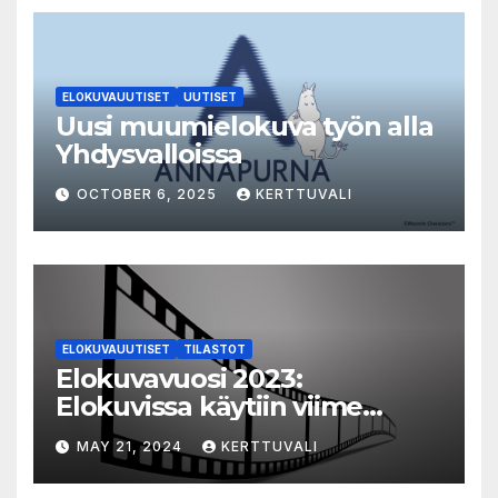
ELOKUVAUUTISET
UUTISET
Uusi muumielokuva työn alla
Yhdysvalloissa
OCTOBER 6, 2025
KERTTUVALI
ELOKUVAUUTISET
TILASTOT
Elokuvavuosi 2023:
Elokuvissa käytiin viime
vuonna 7,2 miljoonaa kertaa
MAY 21, 2024
KERTTUVALI
ympäri Suomen