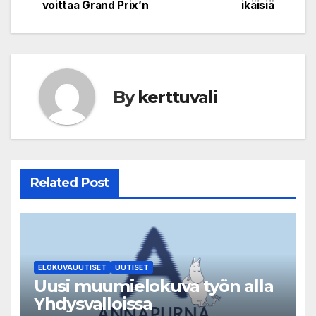
voittaa Grand Prix’n
ikäisiä
By
kerttuvali
Related Post
ELOKUVAUUTISET
UUTISET
Uusi muumielokuva työn alla
Yhdysvalloissa