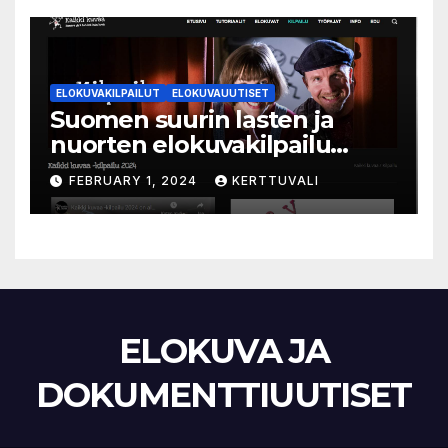
ELOKUVAKILPAILUT
ELOKUVAUUTISET
Suomen suurin lasten ja
nuorten elokuvakilpailu
alkaa – suojelijana Aki
FEBRUARY 1, 2024
KERTTUVALI
Kaurismäki
ELOKUVA JA
DOKUMENTTIUUTISET