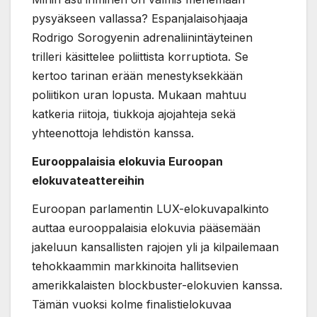
pysyäkseen vallassa? Espanjalaisohjaaja
Rodrigo Sorogyenin adrenaliinintäyteinen
trilleri käsittelee poliittista korruptiota. Se
kertoo tarinan erään menestyksekkään
poliitikon uran lopusta. Mukaan mahtuu
katkeria riitoja, tiukkoja ajojahteja sekä
yhteenottoja lehdistön kanssa.
Eurooppalaisia elokuvia Euroopan
elokuvateattereihin
Euroopan parlamentin LUX-elokuvapalkinto
auttaa eurooppalaisia elokuvia pääsemään
jakeluun kansallisten rajojen yli ja kilpailemaan
tehokkaammin markkinoita hallitsevien
amerikkalaisten blockbuster-elokuvien kanssa.
Tämän vuoksi kolme finalistielokuvaa