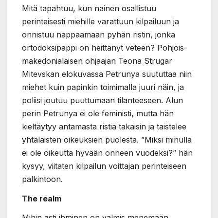
Mitä tapahtuu, kun nainen osallistuu
perinteisesti miehille varattuun kilpailuun ja
onnistuu nappaamaan pyhän ristin, jonka
ortodoksipappi on heittänyt veteen? Pohjois-
makedonialaisen ohjaajan Teona Strugar
Mitevskan elokuvassa Petrunya suututtaa niin
miehet kuin papinkin toimimalla juuri näin, ja
poliisi joutuu puuttumaan tilanteeseen. Alun
perin Petrunya ei ole feministi, mutta hän
kieltäytyy antamasta ristiä takaisin ja taistelee
yhtäläisten oikeuksien puolesta. ”Miksi minulla
ei ole oikeutta hyvään onneen vuodeksi?” hän
kysyy, viitaten kilpailun voittajan perinteiseen
palkintoon.
The realm
Mihin asti ihminen on valmis menemään