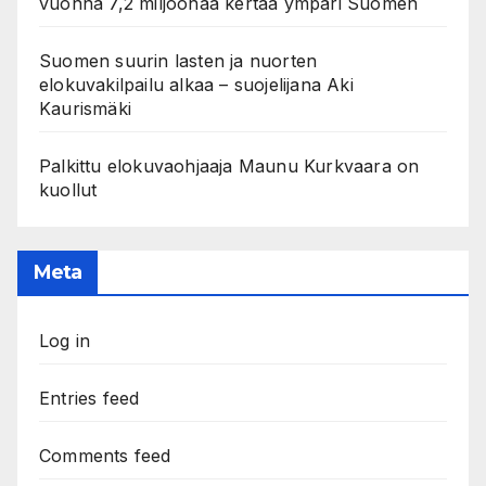
vuonna 7,2 miljoonaa kertaa ympäri Suomen
Suomen suurin lasten ja nuorten
elokuvakilpailu alkaa – suojelijana Aki
Kaurismäki
Palkittu elokuvaohjaaja Maunu Kurkvaara on
kuollut
Meta
Log in
Entries feed
Comments feed