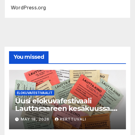
WordPress.org
You missed
ELOKUVAFESTIVAALIT
Uusi elokuvafestivaali
Lauttasaareen kesäkuussa.
LAUTTA-KINO esittää kaikki
MAY 18, 2026
KERTTUVALI
elokuvat 35mm-filmiltä.