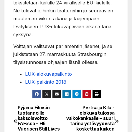
tekstitetään kaikille 24 viralliselle EU-kielelle.
Ne tulevat joihinkin teattereihin jo seuraavien
muutaman viikon aikana ja laajempaan
levitykseen LUX-elokuvapäivien aikana tänä
syksynä.
Voittajan valitsevat parlamentin jäsenet, ja se
julkistetaan 27. marraskuuta Strasbourgin
täysistunnossa ohjaajien läsnä ollessa.
LUX-elokuvapalkinto
LUX-palkinto 2018
Pyjama Filmsin
Pertsa ja Kilu -
Post
tuotannoille
elokuva tulossa
kaksoisvoitto
valkokankaalle – suuri
navigation
FAF:ssa – Elli
tarina ystävyydestä
Vuorisen Still Lives
koskettaa kaiken