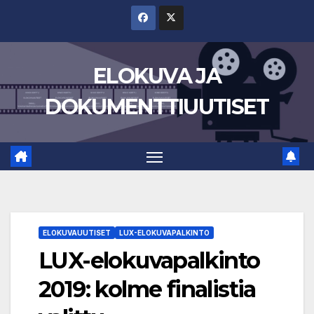
Skip
to
content
ELOKUVA JA
DOKUMENTTIUUTISET
ELOKUVAUUTISET
LUX-ELOKUVAPALKINTO
LUX-elokuvapalkinto
2019: kolme finalistia