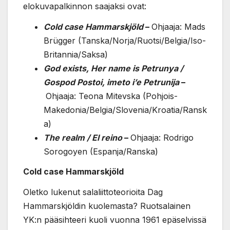
elokuvapalkinnon saajaksi ovat:
Cold case Hammarskjöld
–
Ohjaaja: Mads
Brügger (Tanska/Norja/Ruotsi/Belgia/Iso-
Britannia/Saksa)
God exists, Her name is Petrunya /
Gospod Postoi, imeto i’e Petrunija
–
Ohjaaja: Teona Mitevska (Pohjois-
Makedonia/Belgia/Slovenia/Kroatia/Ransk
a)
The realm / El reino
–
Ohjaaja: Rodrigo
Sorogoyen (Espanja/Ranska)
Cold case Hammarskjöld
Oletko lukenut salaliittoteorioita Dag
Hammarskjöldin kuolemasta? Ruotsalainen
YK:n pääsihteeri kuoli vuonna 1961 epäselvissä