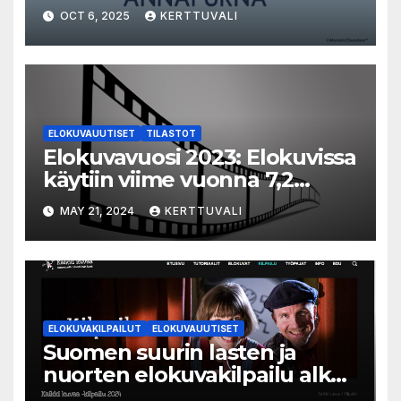
OCT 6, 2025
KERTTUVALI
ELOKUVAUUTISET
TILASTOT
Elokuvavuosi 2023: Elokuvissa
käytiin viime vuonna 7,2
miljoonaa kertaa ympäri
MAY 21, 2024
KERTTUVALI
Suomen
ELOKUVAKILPAILUT
ELOKUVAUUTISET
Suomen suurin lasten ja
nuorten elokuvakilpailu alkaa
– suojelijana Aki Kaurismäki