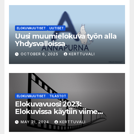
ELOKUVAUUTISET
UUTISET
Uusi muumielokuva työn alla
Yhdysvalloissa
OCTOBER 6, 2025
KERTTUVALI
ELOKUVAUUTISET
TILASTOT
Elokuvavuosi 2023:
Elokuvissa käytiin viime
vuonna 7,2 miljoonaa kertaa
MAY 21, 2024
KERTTUVALI
ympäri Suomen