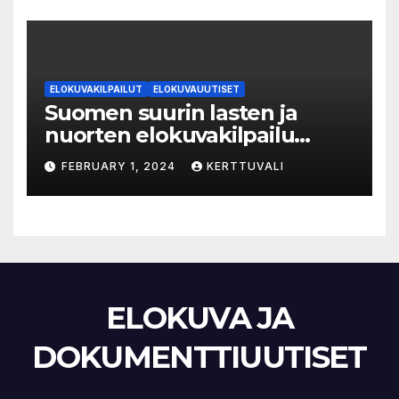
ELOKUVAKILPAILUT
ELOKUVAUUTISET
Suomen suurin lasten ja
nuorten elokuvakilpailu
alkaa – suojelijana Aki
FEBRUARY 1, 2024
KERTTUVALI
Kaurismäki
ELOKUVA JA
DOKUMENTTIUUTISET