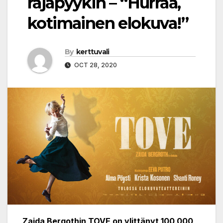
rajapyykin – “Hurraa,
kotimainen elokuva!”
By
kerttuvali
OCT 28, 2020
Zaida Bergothin TOVE on ylittänyt 100 000