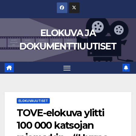
Skip
to
content
ELOKUVA JA
DOKUMENTTIUUTISET
ELOKUVAUUTISET
TOVE-elokuva ylitti
100 000 katsojan