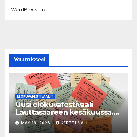
WordPress.org
You missed
ELOKUVAFESTIVAALIT
Uusi elokuvafestivaali
Lauttasaareen kesäkuussa.
LAUTTA-KINO esittää kaikki
MAY 18, 2026
KERTTUVALI
elokuvat 35mm-filmiltä.