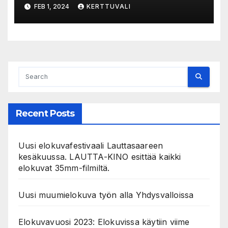
– suojelijana Aki Kaurismäki
FEB 1, 2024
KERTTUVALI
Recent Posts
Uusi elokuvafestivaali Lauttasaareen
kesäkuussa. LAUTTA-KINO esittää kaikki
elokuvat 35mm-filmiltä.
Uusi muumielokuva työn alla Yhdysvalloissa
Elokuvavuosi 2023: Elokuvissa käytiin viime