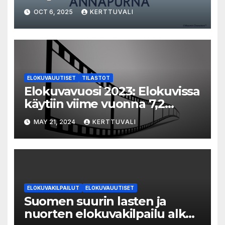
OCT 6, 2025
KERTTUVALI
ELOKUVAUUTISET
TILASTOT
Elokuvavuosi 2023: Elokuvissa
käytiin viime vuonna 7,2
miljoonaa kertaa ympäri
MAY 21, 2024
KERTTUVALI
Suomen
ELOKUVAKILPAILUT
ELOKUVAUUTISET
Suomen suurin lasten ja
nuorten elokuvakilpailu alkaa