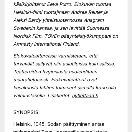
käsikirjoittanut Eeva Putro. Elokuvan tuottaa
Helsinki-filmi tuottajinaan Andrea Reuter ja
Aleksi Bardy yhteistuotannossa Anagram
Swedenin kanssa, ja sen levittää Suomessa
Nordisk Film. TOVEn pääyhteistyökumppani on
Amnesty International Finland.
Elokuvateattereissa varmistetaan, että
turvavälit säilyvät niin aulatiloissa kuin salissa.
Teattereiden hygieniasta huolehditaan
määrätietoisesti. Elokuvateatterit ovat
kesäkuusta lähtien toimineet samalla korkealla
valmiustasolla. Lisätiedot:
nytleffaan.fi
SYNOPSIS
Helsinki, 1945. Sodan päättyminen antaa
taidemaalari Tove Janssonille taiteellista ja