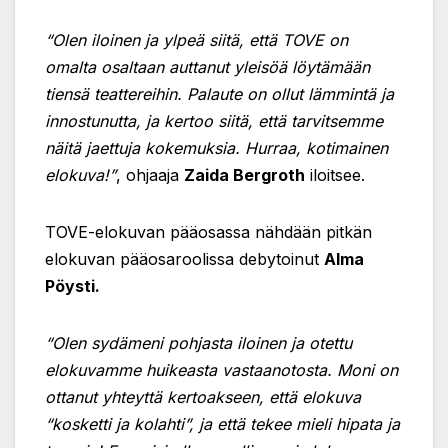
“Olen iloinen ja ylpeä siitä, että TOVE on
omalta osaltaan auttanut yleisöä löytämään
tiensä teattereihin. Palaute on ollut lämmintä ja
innostunutta, ja kertoo siitä, että tarvitsemme
näitä jaettuja kokemuksia. Hurraa, kotimainen
elokuva!”
, ohjaaja
Zaida Bergroth
iloitsee.
TOVE-elokuvan pääosassa nähdään pitkän
elokuvan pääosaroolissa debytoinut
Alma
Pöysti.
“Olen sydämeni pohjasta iloinen ja otettu
elokuvamme huikeasta vastaanotosta. Moni on
ottanut yhteyttä kertoakseen, että elokuva
“kosketti ja kolahti”, ja että tekee mieli hipata ja