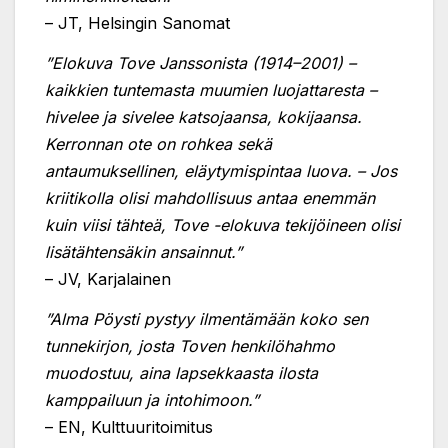
– JT, Helsingin Sanomat
”
Elokuva Tove Janssonista (1914–2001) –
kaikkien tuntemasta muumien luojattaresta –
hivelee ja sivelee katsojaansa, kokijaansa.
Kerronnan ote on rohkea sekä
antaumuksellinen, eläytymispintaa luova. – J
os
kriitikolla olisi mahdollisuus antaa enemmän
kuin viisi tähteä, Tove -elokuva tekijöineen olisi
lisätähtensäkin ansainnut.”
– JV, Karjalainen
”Alma Pöysti pystyy ilmentämään koko sen
tunnekirjon, josta Toven henkilöhahmo
muodostuu, aina lapsekkaasta ilosta
kamppailuun ja intohimoon.”
– EN, Kulttuuritoimitus