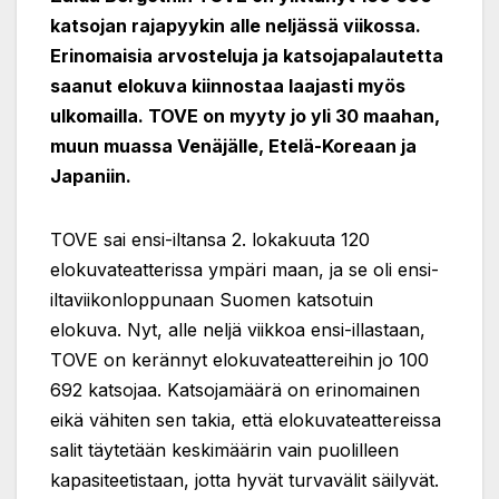
katsojan rajapyykin alle neljässä viikossa.
Erinomaisia arvosteluja ja katsojapalautetta
saanut elokuva kiinnostaa laajasti myös
ulkomailla. TOVE on myyty jo yli 30 maahan,
muun muassa Venäjälle, Etelä-Koreaan ja
Japaniin.
TOVE sai ensi-iltansa 2. lokakuuta 120
elokuvateatterissa ympäri maan, ja se oli ensi-
iltaviikonloppunaan Suomen katsotuin
elokuva. Nyt, alle neljä viikkoa ensi-illastaan,
TOVE on kerännyt elokuvateattereihin jo 100
692 katsojaa. Katsojamäärä on erinomainen
eikä vähiten sen takia, että elokuvateattereissa
salit täytetään keskimäärin vain puolilleen
kapasiteetistaan, jotta hyvät turvavälit säilyvät.