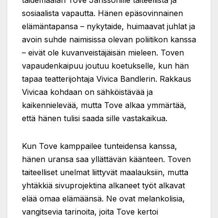
sosiaalista vapautta. Hänen epäsovinnainen
elämäntapansa – nykytaide, huimaavat juhlat ja
avoin suhde naimisissa olevan poliitikon kanssa
– eivät ole kuvanveistäjäisän mieleen. Toven
vapaudenkaipuu joutuu koetukselle, kun hän
tapaa teatterijohtaja Vivica Bandlerin. Rakkaus
Vivicaa kohdaan on sähköistävää ja
kaikennielevää, mutta Tove alkaa ymmärtää,
että hänen tulisi saada sille vastakaikua.
Kun Tove kamppailee tunteidensa kanssa,
hänen uransa saa yllättävän käänteen. Toven
taiteelliset unelmat liittyvät maalauksiin, mutta
yhtäkkiä sivuprojektina alkaneet työt alkavat
elää omaa elämäänsä. Ne ovat melankolisia,
vangitsevia tarinoita, joita Tove kertoi