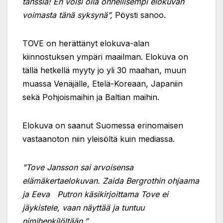
tanssia! En voisi olla onnellisempi elokuvan
voimasta tänä syksynä”,
Pöysti sanoo.
TOVE on herättänyt elokuva-alan
kiinnostuksen ympäri maailman. Elokuva on
tällä hetkellä myyty jo yli 30 maahan, muun
muassa Venäjälle, Etelä-Koreaan, Japaniin
sekä Pohjoismaihin ja Baltian maihin.
Elokuva on saanut Suomessa erinomaisen
vastaanoton niin yleisöltä kuin mediassa.
”Tove Jansson sai arvoisensa
elämäkertaelokuvan. Zaida Bergrothin ohjaama
ja Eeva
Putron käsikirjoittama Tove ei
jäykistele, vaan näyttää ja tuntuu
nimihenkilöltään.”