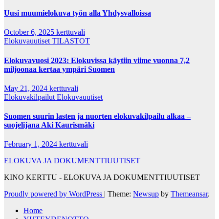
Uusi muumielokuva työn alla Yhdysvalloissa
October 6, 2025
kerttuvali
Elokuvauutiset
TILASTOT
Elokuvavuosi 2023: Elokuvissa käytiin viime vuonna 7,2
miljoonaa kertaa ympäri Suomen
May 21, 2024
kerttuvali
Elokuvakilpailut
Elokuvauutiset
Suomen suurin lasten ja nuorten elokuvakilpailu alkaa –
suojelijana Aki Kaurismäki
February 1, 2024
kerttuvali
ELOKUVA JA DOKUMENTTIUUTISET
KINO KERTTU - ELOKUVA JA DOKUMENTTIUUTISET
Proudly powered by WordPress
|
Theme:
Newsup
by
Themeansar
.
Home