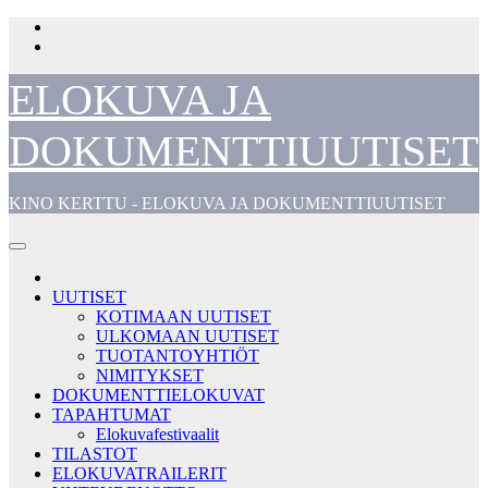
Skip
to
content
ELOKUVA JA
DOKUMENTTIUUTISET
KINO KERTTU - ELOKUVA JA DOKUMENTTIUUTISET
UUTISET
KOTIMAAN UUTISET
ULKOMAAN UUTISET
TUOTANTOYHTIÖT
NIMITYKSET
DOKUMENTTIELOKUVAT
TAPAHTUMAT
Elokuvafestivaalit
TILASTOT
ELOKUVATRAILERIT