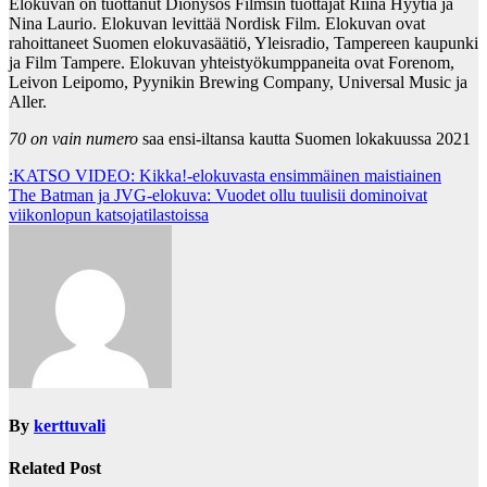
Elokuvan on tuottanut Dionysos Filmsin tuottajat Riina Hyytiä ja
Nina Laurio. Elokuvan levittää Nordisk Film. Elokuvan ovat
rahoittaneet Suomen elokuvasäätiö, Yleisradio, Tampereen kaupunki
ja Film Tampere. Elokuvan yhteistyökumppaneita ovat Forenom,
Leivon Leipomo, Pyynikin Brewing Company, Universal Music ja
Aller.
70 on vain numero
saa ensi-iltansa kautta Suomen lokakuussa 2021
Post
:KATSO VIDEO: Kikka!-elokuvasta ensimmäinen maistiainen
The Batman ja JVG-elokuva: Vuodet ollu tuulisii dominoivat
navigation
viikonlopun katsojatilastoissa
By
kerttuvali
Related Post