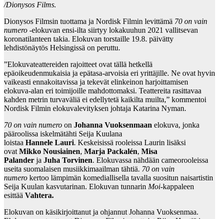
/Dionysos Films.
Dionysos Filmsin tuottama ja Nordisk Filmin levittämä
70 on vain
numero
-elokuvan ensi-ilta siirtyy lokakuuhun 2021 vallitsevan
koronatilanteen takia. Elokuvan torstaille 19.8. päivätty
lehdistönäytös Helsingissä on peruttu.
”Elokuvateattereiden rajoitteet ovat tällä hetkellä
epäoikeudenmukaisia ja epätasa-arvoisia eri yrittäjille. Ne ovat hyvin
vaikeasti ennakoitavissa ja tekevät elinkeinon harjoittamisen
elokuva-alan eri toimijoille mahdottomaksi. Teattereita rasittavaa
kahden metrin turvaväliä ei edellytetä kaikilta muilta,” kommentoi
Nordisk Filmin elokuvalevityksen johtaja Katarina Nyman.
70 on vain numero
on
Johanna Vuoksenmaan
elokuva, jonka
pääroolissa iskelmätähti Seija Kuulana
loistaa
Han
nele
Lauri
. Keskeisissä rooleissa Laurin lisäksi
ovat
Mikko Nousiainen
,
Marja Packalén
,
Misa
Palander
ja
Juha Torvinen
. Elokuvassa nähdään cameorooleissa
useita suomalaisen musiikkimaailman tähtiä.
70 on vain
numero
kertoo lämpimän komediallisella tavalla suositun naisartistin
Seija Kuulan kasvutarinan. Elokuvan tunnarin
Moi
-kappaleen
esittää
Vahtera.
Elokuvan on käsikirjoittanut ja ohjannut Johanna Vuoksenmaa.