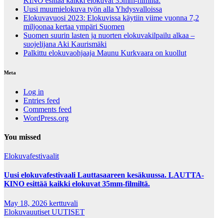
KINO esittää kaikki elokuvat 35mm-filmiltä.
Uusi muumielokuva työn alla Yhdysvalloissa
Elokuvavuosi 2023: Elokuvissa käytiin viime vuonna 7,2
miljoonaa kertaa ympäri Suomen
Suomen suurin lasten ja nuorten elokuvakilpailu alkaa –
suojelijana Aki Kaurismäki
Palkittu elokuvaohjaaja Maunu Kurkvaara on kuollut
Meta
Log in
Entries feed
Comments feed
WordPress.org
You missed
Elokuvafestivaalit
Uusi elokuvafestivaali Lauttasaareen kesäkuussa. LAUTTA-
KINO esittää kaikki elokuvat 35mm-filmiltä.
May 18, 2026
kerttuvali
Elokuvauutiset
UUTISET