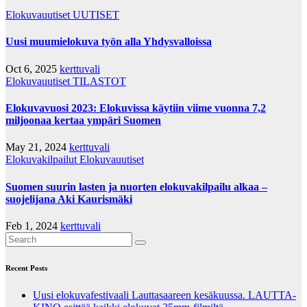
Elokuvauutiset
UUTISET
Uusi muumielokuva työn alla Yhdysvalloissa
Oct 6, 2025
kerttuvali
Elokuvauutiset
TILASTOT
Elokuvavuosi 2023: Elokuvissa käytiin viime vuonna 7,2
miljoonaa kertaa ympäri Suomen
May 21, 2024
kerttuvali
Elokuvakilpailut
Elokuvauutiset
Suomen suurin lasten ja nuorten elokuvakilpailu alkaa –
suojelijana Aki Kaurismäki
Feb 1, 2024
kerttuvali
Recent Posts
Uusi elokuvafestivaali Lauttasaareen kesäkuussa. LAUTTA-