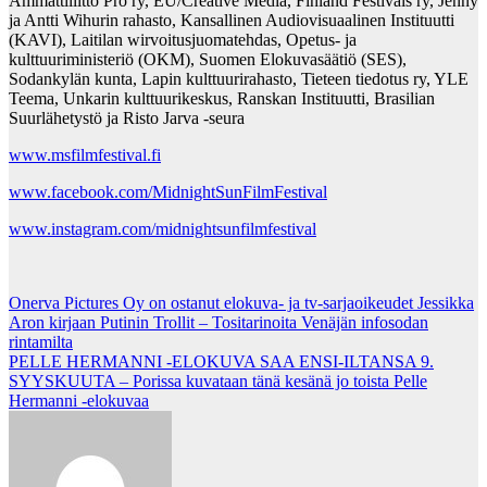
Ammattiliitto Pro ry, EU/Creative Media, Finland Festivals ry, Jenny
ja Antti Wihurin rahasto, Kansallinen Audiovisuaalinen Instituutti
(KAVI), Laitilan wirvoitusjuomatehdas, Opetus- ja
kulttuuriministeriö (OKM), Suomen Elokuvasäätiö (SES),
Sodankylän kunta, Lapin kulttuurirahasto, Tieteen tiedotus ry, YLE
Teema, Unkarin kulttuurikeskus, Ranskan Instituutti, Brasilian
Suurlähetystö ja Risto Jarva -seura
www.msfilmfestival.fi
www.facebook.com/MidnightSunFilmFestival
www.instagram.com/midnightsunfilmfestival
Post
Onerva Pictures Oy on ostanut elokuva- ja tv-sarjaoikeudet Jessikka
Aron kirjaan Putinin Trollit – Tositarinoita Venäjän infosodan
navigation
rintamilta
PELLE HERMANNI -ELOKUVA SAA ENSI-ILTANSA 9.
SYYSKUUTA – Porissa kuvataan tänä kesänä jo toista Pelle
Hermanni -elokuvaa