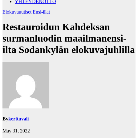
YHTEYDENOTTO
Elokuvauutiset
Ensi-illat
Restauroidun Kahdeksan
surmanluodin maailmanensi-
ilta Sodankylän elokuvajuhlilla
By
kerttuvali
May 31, 2022