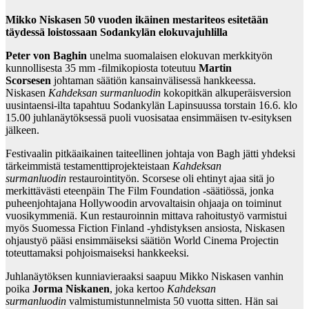
Mikko Niskasen 50 vuoden ikäinen mestariteos esitetään
täydessä loistossaan Sodankylän elokuvajuhlilla
Peter von Baghin
unelma suomalaisen elokuvan merkkityön
kunnollisesta 35 mm -filmikopiosta toteutuu
Martin
Scorsesen
johtaman säätiön kansainvälisessä hankkeessa.
Niskasen
Kahdeksan surmanluodin
kokopitkän alkuperäisversion
uusintaensi-ilta tapahtuu Sodankylän Lapinsuussa torstain 16.6. klo
15.00 juhlanäytöksessä puoli vuosisataa ensimmäisen tv-esityksen
jälkeen.
Festivaalin pitkäaikainen taiteellinen johtaja von Bagh jätti yhdeksi
tärkeimmistä testamenttiprojekteistaan
Kahdeksan
surmanluodin
restaurointityön. Scorsese oli ehtinyt ajaa sitä jo
merkittävästi eteenpäin The Film Foundation -säätiössä, jonka
puheenjohtajana Hollywoodin arvovaltaisin ohjaaja on toiminut
vuosikymmeniä. Kun restauroinnin mittava rahoitustyö varmistui
myös Suomessa Fiction Finland -yhdistyksen ansiosta, Niskasen
ohjaustyö pääsi ensimmäiseksi säätiön World Cinema Projectin
toteuttamaksi pohjoismaiseksi hankkeeksi.
Juhlanäytöksen kunniavieraaksi saapuu Mikko Niskasen vanhin
poika
Jorma Niskanen
, joka kertoo
Kahdeksan
surmanluodin
valmistumistunnelmista 50 vuotta sitten. Hän sai