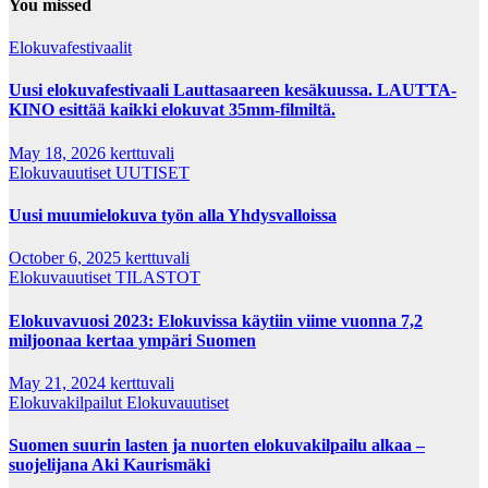
You missed
Elokuvafestivaalit
Uusi elokuvafestivaali Lauttasaareen kesäkuussa. LAUTTA-
KINO esittää kaikki elokuvat 35mm-filmiltä.
May 18, 2026
kerttuvali
Elokuvauutiset
UUTISET
Uusi muumielokuva työn alla Yhdysvalloissa
October 6, 2025
kerttuvali
Elokuvauutiset
TILASTOT
Elokuvavuosi 2023: Elokuvissa käytiin viime vuonna 7,2
miljoonaa kertaa ympäri Suomen
May 21, 2024
kerttuvali
Elokuvakilpailut
Elokuvauutiset
Suomen suurin lasten ja nuorten elokuvakilpailu alkaa –
suojelijana Aki Kaurismäki