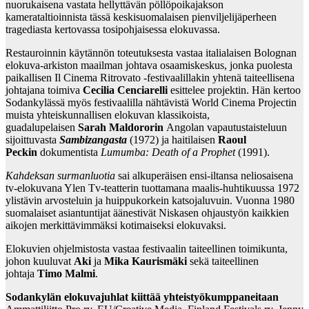
nuorukaisena vastata hellyttävän pöllöpoikajakson
kamerataltioinnista tässä keskisuomalaisen pienviljelijäperheen
tragediasta kertovassa tosipohjaisessa elokuvassa.
Restauroinnin käytännön toteutuksesta vastaa italialaisen Bolognan
elokuva-arkiston maailman johtava osaamiskeskus, jonka puolesta
paikallisen Il Cinema Ritrovato -festivaalillakin yhtenä taiteellisena
johtajana toimiva
Cecilia Cenciarelli
esittelee projektin. Hän kertoo
Sodankylässä myös festivaalilla nähtävistä World Cinema Projectin
muista yhteiskunnallisen elokuvan klassikoista,
guadalupelaisen
Sarah Maldororin
Angolan vapautustaisteluun
sijoittuvasta
Sambizangasta
(1972) ja
haitilaisen
Raoul
Peckin
dokumentista
Lumumba: Death of a Prophet
(1991).
Kahdeksan surmanluotia
sai alkuperäisen ensi-iltansa neliosaisena
tv-elokuvana Ylen Tv-teatterin tuottamana maalis-huhtikuussa 1972
ylistävin arvosteluin ja huippukorkein katsojaluvuin. Vuonna 1980
suomalaiset asiantuntijat äänestivät Niskasen ohjaustyön kaikkien
aikojen merkittävimmäksi kotimaiseksi elokuvaksi.
Elokuvien ohjelmistosta vastaa festivaalin taiteellinen toimikunta,
johon kuuluvat
Aki
ja
Mika Kaurismäki
sekä taiteellinen
johtaja
Timo Malmi
.
Sodankylän elokuvajuhlat kiittää yhteistyökumppaneitaan