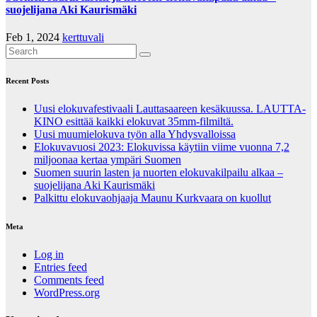
suojelijana Aki Kaurismäki
Feb 1, 2024
kerttuvali
Recent Posts
Uusi elokuvafestivaali Lauttasaareen kesäkuussa. LAUTTA-
KINO esittää kaikki elokuvat 35mm-filmiltä.
Uusi muumielokuva työn alla Yhdysvalloissa
Elokuvavuosi 2023: Elokuvissa käytiin viime vuonna 7,2
miljoonaa kertaa ympäri Suomen
Suomen suurin lasten ja nuorten elokuvakilpailu alkaa –
suojelijana Aki Kaurismäki
Palkittu elokuvaohjaaja Maunu Kurkvaara on kuollut
Meta
Log in
Entries feed
Comments feed
WordPress.org