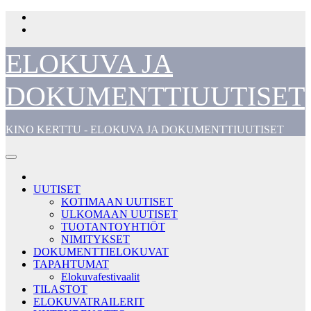
Skip
to
content
ELOKUVA JA
DOKUMENTTIUUTISET
KINO KERTTU - ELOKUVA JA DOKUMENTTIUUTISET
UUTISET
KOTIMAAN UUTISET
ULKOMAAN UUTISET
TUOTANTOYHTIÖT
NIMITYKSET
DOKUMENTTIELOKUVAT
TAPAHTUMAT
Elokuvafestivaalit
TILASTOT
ELOKUVATRAILERIT