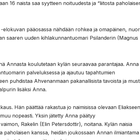
 16 naista saa syytteen noituudesta ja “liitosta paholaise
elokuvan pääosassa nähdään rohkea ja omapäinen, nuor
aan saaren uuden kihlakunnantuomari Psilanderin (Magnus
ärenä Annasta koulutetaan kylän seuraavaa parantajaa. Anna
nantuomarin palveluksessa ja ajautuu tapahtumien
seen puhdistaa Ahvenanmaan pakanallisista tavoista ja must
lpurin lisäksi Anna.
kkaus. Hän päättää rakastua jo naimisissa olevaan Eliaksee
muu nopeasti. Yksin jätetty Anna päätyy
imon, Rakelin (Elin Petersdottir), noitana. Kylän naisia
osta paholaisen kanssa, heidän joukossaan Annan ilmiantama