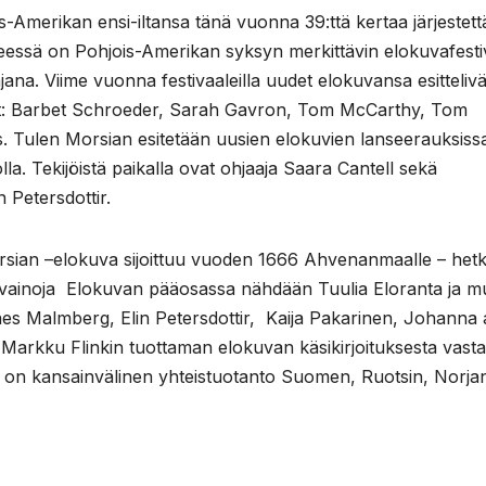
-Amerikan ensi-iltansa tänä vuonna 39:ttä kertaa järjestettä
yseessä on Pohjois-Amerikan syksyn merkittävin elokuvafestiv
ana. Viime vuonna festivaaleilla uudet elokuvansa esittelivä
t: Barbet Schroeder, Sarah Gavron, Tom McCarthy, Tom
 Tulen Morsian esitetään uusien elokuvien lanseerauksiss
olla. Tekijöistä paikalla ovat ohjaaja Saara Cantell sekä
 Petersdottir.
rsian –elokuva sijoittuu vuoden 1666 Ahvenanmaalle – het
avainoja Elokuvan pääosassa nähdään Tuulia Eloranta ja m
es Malmberg, Elin Petersdottir, Kaija Pakarinen, Johanna 
n Markku Flinkin tuottaman elokuvan käsikirjoituksesta vast
n on kansainvälinen yhteistuotanto Suomen, Ruotsin, Norja