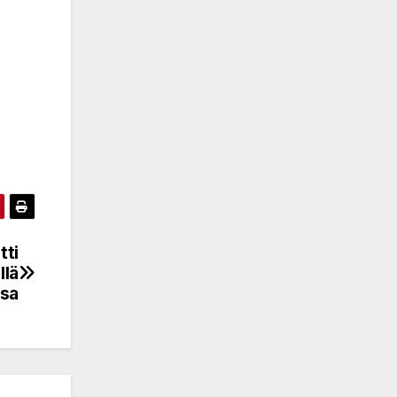
tti
llä
ssa