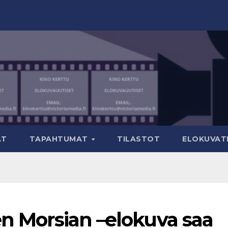
AT
TAPAHTUMAT
TILASTOT
ELOKUVATR
en Morsian –elokuva saa