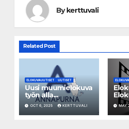
By
kerttuvali
Related Post
ELOKUVAUUTISET
UUTISET
ELOKUV
Uusi muumielokuva
Elok
työn alla
Elok
Yhdysvalloissa
viim
OCT 6, 2025
KERTTUVALI
MAY 2
milj
ymp