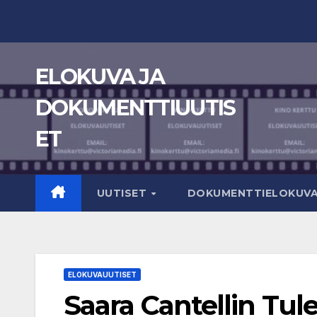
Skip
to
content
ELOKUVA JA
DOKUMENTTIUUTIS
ET
UUTISET
DOKUMENTTIELOKUV
ELOKUVAUUTISET
Saara Cantellin Tul