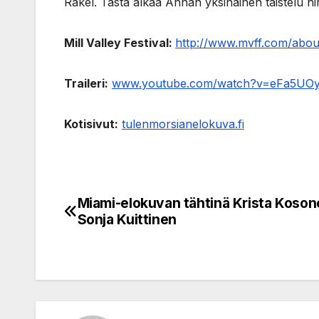
Rakel. Tästä alkaa Annan yksinäinen taistelu hi
Mill Valley Festival:
http://www.mvff.com/abou
Traileri:
www.youtube.com/watch?v=eFa5UOy
Kotisivut:
tulenmorsianelokuva.fi
Miami-elokuvan tähtinä Krista Koson
Post
Sonja Kuittinen
navigation