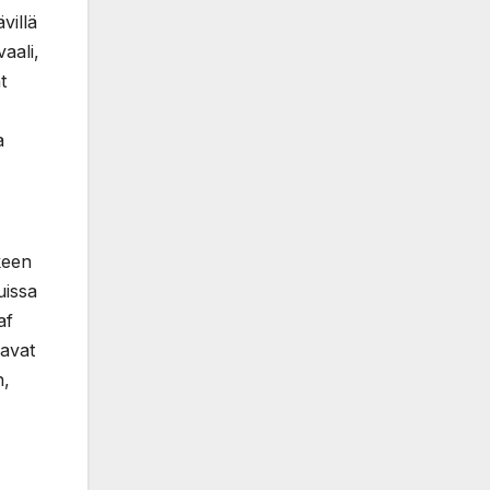
villä
aali,
t
a
keen
uissa
af
aavat
n,