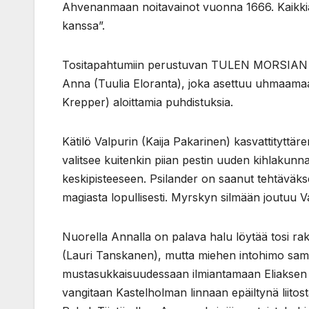
Ahvenanmaan noitavainot vuonna 1666. Kaikkiaan
kanssa”.
Tositapahtumiin perustuvan TULEN MORSIAN -
Anna (Tuulia Eloranta), joka asettuu uhmaam
Krepper) aloittamia puhdistuksia.
Kätilö Valpurin (Kaija Pakarinen) kasvattitytt
valitsee kuitenkin piian pestin uuden kihlakun
keskipisteeseen. Psilander on saanut tehtäväk
magiasta lopullisesti. Myrskyn silmään joutuu Va
Nuorella Annalla on palava halu löytää tosi ra
(Lauri Tanskanen), mutta miehen intohimo sam
mustasukkaisuudessaan ilmiantamaan Eliaksen va
vangitaan Kastelholman linnaan epäiltynä liit