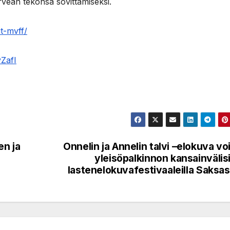
rveän tekonsa sovittamiseksi.
t-mvff/
ZafI
en ja
Onnelin ja Annelin talvi –elokuva voi
yleisöpalkinnon kansainvälisi
lastenelokuvafestivaaleilla Saksa