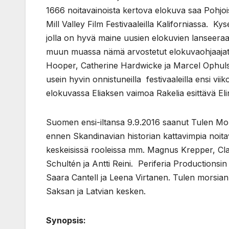
1666 noitavainoista kertova elokuva saa Pohjois
Mill Valley Film Festivaaleilla Kaliforniassa. K
jolla on hyvä maine uusien elokuvien lanseeraaj
muun muassa nämä arvostetut elokuvaohjaaja
Hooper, Catherine Hardwicke ja Marcel Ophuls.
usein hyvin onnistuneilla festivaaleilla ensi viik
elokuvassa Eliaksen vaimoa Rakelia esittävä Elin
Suomen ensi-iltansa 9.9.2016 saanut Tulen Mo
ennen Skandinavian historian kattavimpia noit
keskeisissä rooleissa mm. Magnus Krepper, Cla
Schultén ja Antti Reini. Periferia Productionsi
Saara Cantell ja Leena Virtanen. Tulen morsia
Saksan ja Latvian kesken.
Synopsis: