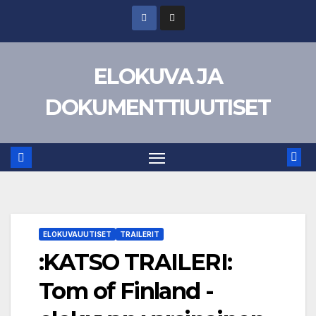
Skip
to
content
ELOKUVA JA
DOKUMENTTIUUTISET
ELOKUVAUUTISET
TRAILERIT
:KATSO TRAILERI:
Tom of Finland -