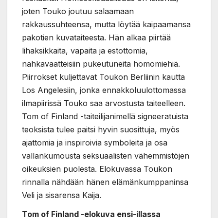
joten Touko joutuu salaamaan
rakkaussuhteensa, mutta löytää kaipaamansa
pakotien kuvataiteesta. Hän alkaa piirtää
lihaksikkaita, vapaita ja estottomia,
nahkavaatteisiin pukeutuneita homomiehiä.
Piirrokset kuljettavat Toukon Berliinin kautta
Los Angelesiin, jonka ennakkoluulottomassa
ilmapiirissä Touko saa arvostusta taiteelleen.
Tom of Finland -taiteilijanimellä signeeratuista
teoksista tulee paitsi hyvin suosittuja, myös
ajattomia ja inspiroivia symboleita ja osa
vallankumousta seksuaalisten vähemmistöjen
oikeuksien puolesta. Elokuvassa Toukon
rinnalla nähdään hänen elämänkumppaninsa
Veli ja sisarensa Kaija.
Tom of Finland -elokuva ensi-illassa