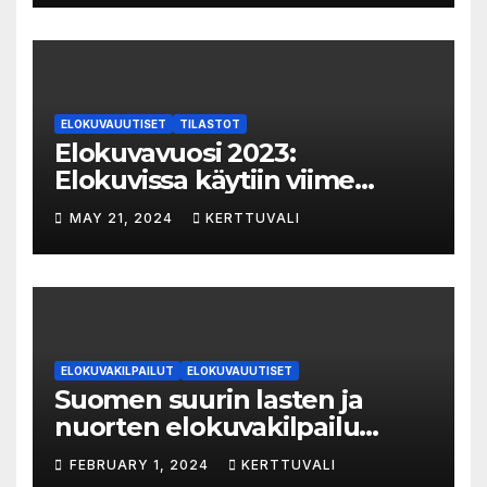
ELOKUVAUUTISET
TILASTOT
Elokuvavuosi 2023:
Elokuvissa käytiin viime
vuonna 7,2 miljoonaa kertaa
MAY 21, 2024
KERTTUVALI
ympäri Suomen
ELOKUVAKILPAILUT
ELOKUVAUUTISET
Suomen suurin lasten ja
nuorten elokuvakilpailu
alkaa – suojelijana Aki
FEBRUARY 1, 2024
KERTTUVALI
Kaurismäki