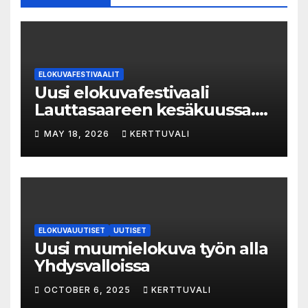
ELOKUVAFESTIVAALIT
Uusi elokuvafestivaali
Lauttasaareen kesäkuussa.
LAUTTA-KINO esittää kaikki
MAY 18, 2026
KERTTUVALI
elokuvat 35mm-filmiltä.
ELOKUVAUUTISET
UUTISET
Uusi muumielokuva työn alla
Yhdysvalloissa
OCTOBER 6, 2025
KERTTUVALI