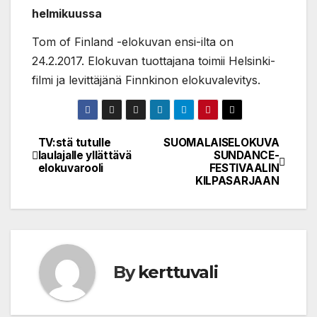
helmikuussa
Tom of Finland -elokuvan ensi-ilta on
24.2.2017. Elokuvan tuottajana toimii Helsinki-
filmi ja levittäjänä Finnkinon elokuvalevitys.
TV:stä tutulle
SUOMALAISELOKUVA
Post
laulajalle yllättävä
SUNDANCE-
elokuvarooli
FESTIVAALIN
navigation
KILPASARJAAN
By
kerttuvali