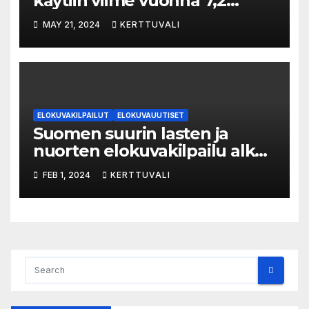
käytiin viime vuonna 7,2
miljoonaa kertaa ympäri
MAY 21, 2024
KERTTUVALI
Suomen
ELOKUVAKILPAILUT
ELOKUVAUUTISET
Suomen suurin lasten ja
nuorten elokuvakilpailu alkaa
– suojelijana Aki Kaurismäki
FEB 1, 2024
KERTTUVALI