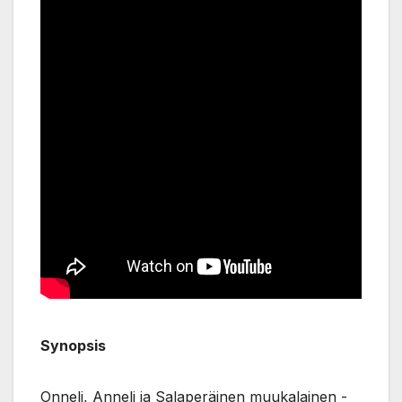
Synopsis
Onneli, Anneli ja Salaperäinen muukalainen -