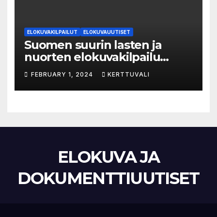
ELOKUVAKILPAILUT
ELOKUVAUUTISET
Suomen suurin lasten ja
nuorten elokuvakilpailu
alkaa – suojelijana Aki
FEBRUARY 1, 2024
KERTTUVALI
Kaurismäki
ELOKUVA JA
DOKUMENTTIUUTISET