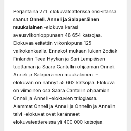
Perjantaina 27.1. elokuvateatterissa ensi-iltansa
saanut
Onneli, Anneli ja Salaperäinen
muukalainen
-elokuva keräsi
avausviikonloppunaan 48 654 katsojaa.
Elokuvaa esitettiin viikonlopuna 125
valkokankaalla. Ennakot mukaan lukien Zodiak
Finlandin Teea Hyytiän ja Sari Lempiäisen
tuottaman ja Saara Cantellin ohjaaman Onneli,
Anneli ja Salaperäinen muukalainen –
elokuvan on nähnyt 55 662 katsojaa. Elokuva
on viimeinen osa Saara Cantellin ohjaamien
Onneli ja Anneli –elokuvien trilogiassa.
Aiemmat Onneli ja Anneli ja Onnelin ja Annelin
talvi -elokuvat ovat keränneet
elokuvateattereissa yli 400 000 katsojaa.