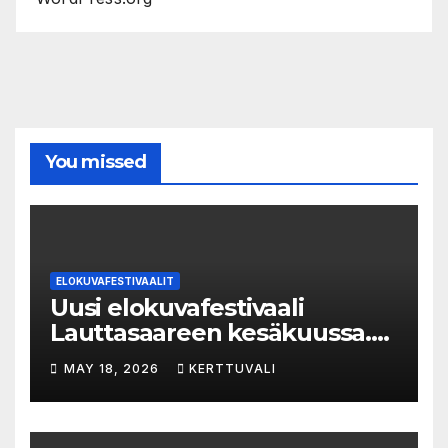
You missed
ELOKUVAFESTIVAALIT
Uusi elokuvafestivaali
Lauttasaareen kesäkuussa.
LAUTTA-KINO esittää kaikki
MAY 18, 2026
KERTTUVALI
elokuvat 35mm-filmiltä.