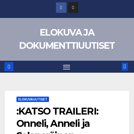
Skip
to
content
ELOKUVA JA
DOKUMENTTIUUTISET
ELOKUVAUUTISET
:KATSO TRAILERI:
Onneli, Anneli ja