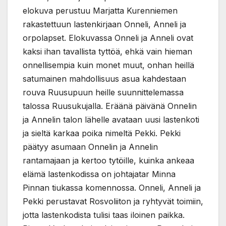
elokuva perustuu Marjatta Kurenniemen
rakastettuun lastenkirjaan Onneli, Anneli ja
orpolapset. Elokuvassa Onneli ja Anneli ovat
kaksi ihan tavallista tyttöä, ehkä vain hieman
onnellisempia kuin monet muut, onhan heillä
satumainen mahdollisuus asua kahdestaan
rouva Ruusupuun heille suunnittelemassa
talossa Ruusukujalla. Eräänä päivänä Onnelin
ja Annelin talon lähelle avataan uusi lastenkoti
ja sieltä karkaa poika nimeltä Pekki. Pekki
päätyy asumaan Onnelin ja Annelin
rantamajaan ja kertoo tytöille, kuinka ankeaa
elämä lastenkodissa on johtajatar Minna
Pinnan tiukassa komennossa. Onneli, Anneli ja
Pekki perustavat Rosvoliiton ja ryhtyvät toimiin,
jotta lastenkodista tulisi taas iloinen paikka.