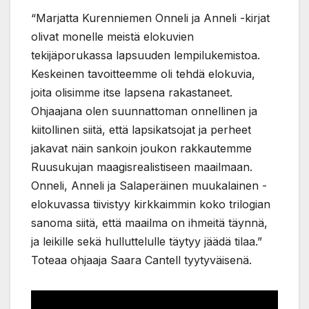
“Marjatta Kurenniemen Onneli ja Anneli -kirjat
olivat monelle meistä elokuvien
tekijäporukassa lapsuuden lempilukemistoa.
Keskeinen tavoitteemme oli tehdä elokuvia,
joita olisimme itse lapsena rakastaneet.
Ohjaajana olen suunnattoman onnellinen ja
kiitollinen siitä, että lapsikatsojat ja perheet
jakavat näin sankoin joukon rakkautemme
Ruusukujan maagisrealistiseen maailmaan.
Onneli, Anneli ja Salaperäinen muukalainen -
elokuvassa tiivistyy kirkkaimmin koko trilogian
sanoma siitä, että maailma on ihmeitä täynnä,
ja leikille sekä hulluttelulle täytyy jäädä tilaa.”
Toteaa ohjaaja Saara Cantell tyytyväisenä.