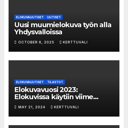
ELOKUVAUUTISET
UUTISET
Uusi muumielokuva työn alla
Yhdysvalloissa
OCTOBER 6, 2025
KERTTUVALI
ELOKUVAUUTISET
TILASTOT
Elokuvavuosi 2023:
Elokuvissa käytiin viime
vuonna 7,2 miljoonaa kertaa
MAY 21, 2024
KERTTUVALI
ympäri Suomen