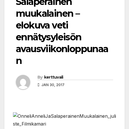
Salaperäinen
muukalainen –
elokuva veti
ennätysyleisön
avausviikonloppunaa
n
By
kerttuvali
JAN 30, 2017