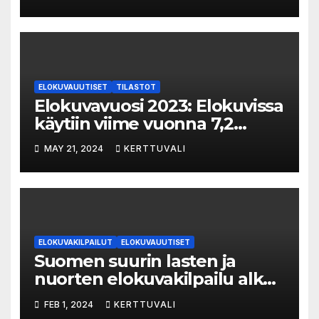
ELOKUVAUUTISET
TILASTOT
Elokuvavuosi 2023: Elokuvissa
käytiin viime vuonna 7,2
miljoonaa kertaa ympäri
MAY 21, 2024
KERTTUVALI
Suomen
ELOKUVAKILPAILUT
ELOKUVAUUTISET
Suomen suurin lasten ja
nuorten elokuvakilpailu alkaa
– suojelijana Aki Kaurismäki
FEB 1, 2024
KERTTUVALI