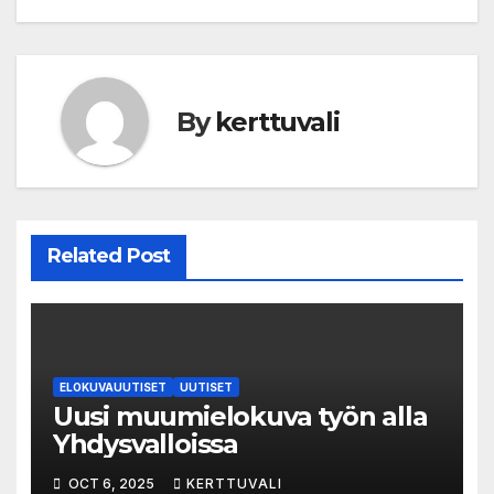
By
kerttuvali
Related Post
ELOKUVAUUTISET
UUTISET
Uusi muumielokuva työn alla
Yhdysvalloissa
OCT 6, 2025
KERTTUVALI