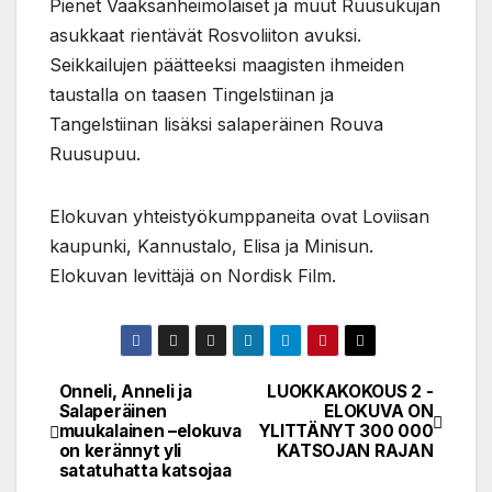
Pienet Vaaksanheimolaiset ja muut Ruusukujan
asukkaat rientävät Rosvoliiton avuksi.
Seikkailujen päätteeksi maagisten ihmeiden
taustalla on taasen Tingelstiinan ja
Tangelstiinan lisäksi salaperäinen Rouva
Ruusupuu.
Elokuvan yhteistyökumppaneita ovat Loviisan
kaupunki, Kannustalo, Elisa ja Minisun.
Elokuvan levittäjä on Nordisk Film.
Onneli, Anneli ja
LUOKKAKOKOUS 2 -
Post
Salaperäinen
ELOKUVA ON
muukalainen –elokuva
YLITTÄNYT 300 000
navigation
on kerännyt yli
KATSOJAN RAJAN
satatuhatta katsojaa