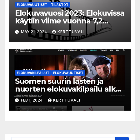
ELOKUVAUUTISET
TILASTOT
Elokuvavuosi 2023: Elokuvissa
käytiin viime vuonna 7,2
miljoonaa kertaa ympäri
MAY 21, 2024
KERTTUVALI
Suomen
ELOKUVAKILPAILUT
ELOKUVAUUTISET
Suomen suurin lasten ja
nuorten elokuvakilpailu alkaa
– suojelijana Aki Kaurismäki
FEB 1, 2024
KERTTUVALI