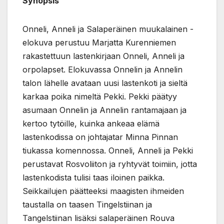
Synopsis
Onneli, Anneli ja Salaperäinen muukalainen -
elokuva perustuu Marjatta Kurenniemen
rakastettuun lastenkirjaan Onneli, Anneli ja
orpolapset. Elokuvassa Onnelin ja Annelin
talon lähelle avataan uusi lastenkoti ja sieltä
karkaa poika nimeltä Pekki. Pekki päätyy
asumaan Onnelin ja Annelin rantamajaan ja
kertoo tytöille, kuinka ankeaa elämä
lastenkodissa on johtajatar Minna Pinnan
tiukassa komennossa. Onneli, Anneli ja Pekki
perustavat Rosvoliiton ja ryhtyvät toimiin, jotta
lastenkodista tulisi taas iloinen paikka.
Seikkailujen päätteeksi maagisten ihmeiden
taustalla on taasen Tingelstiinan ja
Tangelstiinan lisäksi salaperäinen Rouva