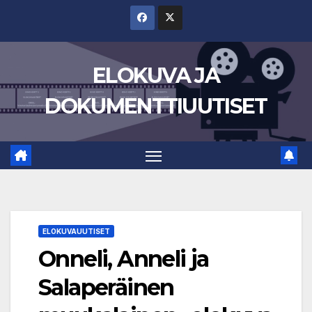
Skip
to
content
ELOKUVA JA
DOKUMENTTIUUTISET
ELOKUVAUUTISET
Onneli, Anneli ja
Salaperäinen