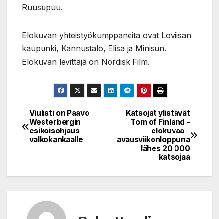
Ruusupuu.
Elokuvan yhteistyökumppaneita ovat Loviisan
kaupunki, Kannustalo, Elisa ja Minisun.
Elokuvan levittäjä on Nordisk Film.
Viulisti on Paavo
Katsojat ylistävät
Post
Westerbergin
Tom of Finland -
esikoisohjaus
elokuvaa –
navigation
valkokankaalle
avausviikonloppuna
lähes 20 000
katsojaa