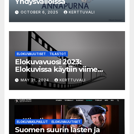
Yhdysvalloissa
OCTOBER 6, 2025
KERTTUVALI
ELOKUVAUUTISET
TILASTOT
Elokuvavuosi 2023:
Elokuvissa käytiin viime
vuonna 7,2 miljoonaa kertaa
MAY 21, 2024
KERTTUVALI
ympäri Suomen
ELOKUVAKILPAILUT
ELOKUVAUUTISET
Suomen suurin lasten ja