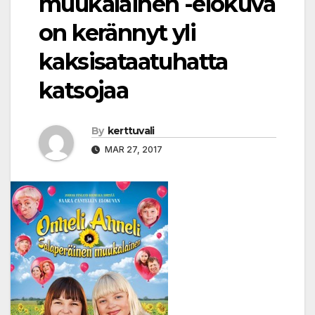
muukalainen -elokuva
on kerännyt yli
kaksisataatuhatta
katsojaa
By
kerttuvali
MAR 27, 2017