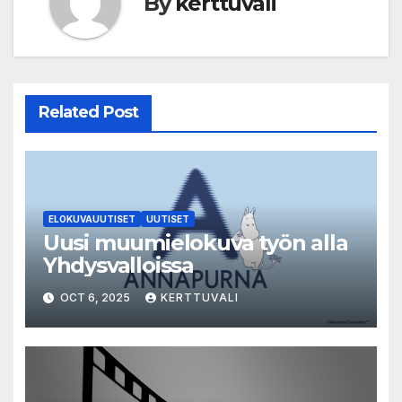
By
kerttuvali
Related Post
ELOKUVAUUTISET
UUTISET
Uusi muumielokuva työn alla
Yhdysvalloissa
OCT 6, 2025
KERTTUVALI