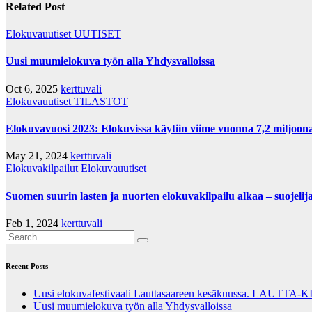
Related Post
Elokuvauutiset
UUTISET
Uusi muumielokuva työn alla Yhdysvalloissa
Oct 6, 2025
kerttuvali
Elokuvauutiset
TILASTOT
Elokuvavuosi 2023: Elokuvissa käytiin viime vuonna 7,2 miljoo
May 21, 2024
kerttuvali
Elokuvakilpailut
Elokuvauutiset
Suomen suurin lasten ja nuorten elokuvakilpailu alkaa – suojeli
Feb 1, 2024
kerttuvali
Recent Posts
Uusi elokuvafestivaali Lauttasaareen kesäkuussa. LAUTTA-KIN
Uusi muumielokuva työn alla Yhdysvalloissa