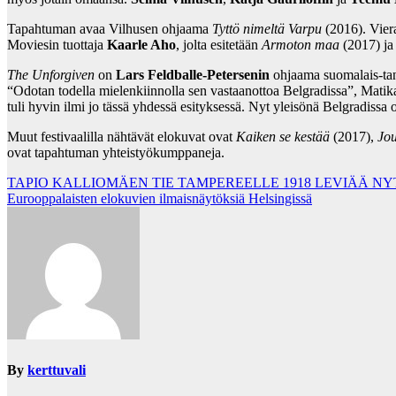
Tapahtuman avaa Vilhusen ohjaama
Tyttö nimeltä Varpu
(2016). Viera
Moviesin tuottaja
Kaarle Aho
, jolta esitetään
Armoton maa
(2017) j
The Unforgiven
on
Lars Feldballe-Petersenin
ohjaama suomalais-tans
“Odotan todella mielenkiinnolla sen vastaanottoa Belgradissa”, Matik
tuli hyvin ilmi jo tässä yhdessä esityksessä. Nyt yleisönä Belgradissa
Muut festivaalilla nähtävät elokuvat ovat
Kaiken se kestää
(2017),
Jo
ovat tapahtuman yhteistyökumppaneja.
Post
TAPIO KALLIOMÄEN TIE TAMPEREELLE 1918 LEVIÄÄ N
Eurooppalaisten elokuvien ilmaisnäytöksiä Helsingissä
navigation
By
kerttuvali