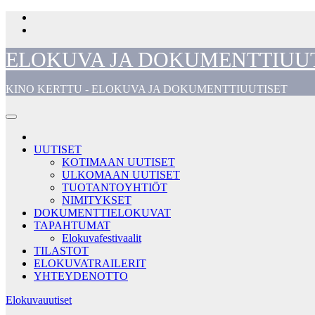
Skip
to
content
ELOKUVA JA DOKUMENTTIUU
KINO KERTTU - ELOKUVA JA DOKUMENTTIUUTISET
UUTISET
KOTIMAAN UUTISET
ULKOMAAN UUTISET
TUOTANTOYHTIÖT
NIMITYKSET
DOKUMENTTIELOKUVAT
TAPAHTUMAT
Elokuvafestivaalit
TILASTOT
ELOKUVATRAILERIT
YHTEYDENOTTO
Elokuvauutiset