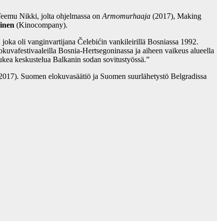
ja Teemu Nikki, jolta ohjelmassa on
Armomurhaaja
(2017), Making
ainen
(Kinocompany).
ka oli vanginvartijana Čelebićin vankileirillä Bosniassa 1992.
okuvafestivaaleilla Bosnia-Hertsegoninassa ja aiheen vaikeus alueella
 tukea keskustelua Balkanin sodan sovitustyössä.”
2017). Suomen elokuvasäätiö ja Suomen suurlähetystö Belgradissa