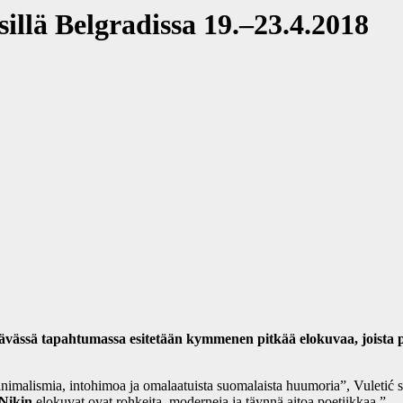
illä Belgradissa 19.–23.4.2018
ävässä tapahtumassa esitetään kymmenen pitkää elokuvaa, joista p
inimalismia, intohimoa ja omalaatuista suomalaista huumoria”, Vuletić sa
Nikin
elokuvat ovat rohkeita, moderneja ja täynnä aitoa poetiikkaa.”