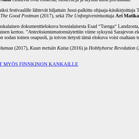
iksi festivaalille lähtevät hiljattain Jussi-palkittu ohjaaja-käsikirjoitta
a
The Good Postman
(2017), sekä
The Unforgivenin
tuottaja
Ari Matik
kalainen dokumenttielokuva bosnialaisesta Esad “Tsenga“ Landzosta, jo
ainen kertoo. ”
Anteeksiantamaton
näytettiin viime syksynä Sarajevon el
 on sodan toinen osapuoli, ja toivon tietysti tämä elokuva voisi osaltaan
ulumaa
(2017),
Kuun metsän Kaisa
(2016) ja
Hobbyhorse Revolution
(
YT MYÖS FINNKINON KANKAILLE