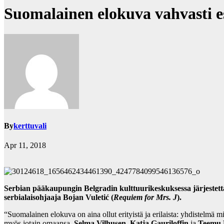
Suomalainen elokuva vahvasti es
By
kerttuvali
Apr 11, 2018
Serbian pääkaupungin Belgradin kulttuurikeskuksessa järjestett
serbialaisohjaaja
Bojan Vuletić (
Requiem for Mrs. J
).
“Suomalainen elokuva on aina ollut erityistä ja erilaista: yhdistelmä m
myös jotain omaansa.
Selma Vilhusen
,
Katja Gauriloffin
ja
Teemu 