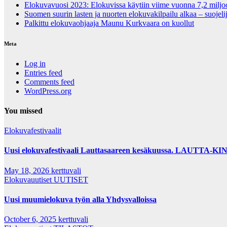
Elokuvavuosi 2023: Elokuvissa käytiin viime vuonna 7,2 milj
Suomen suurin lasten ja nuorten elokuvakilpailu alkaa – suojel
Palkittu elokuvaohjaaja Maunu Kurkvaara on kuollut
Meta
Log in
Entries feed
Comments feed
WordPress.org
You missed
Elokuvafestivaalit
Uusi elokuvafestivaali Lauttasaareen kesäkuussa. LAUTTA-KINO 
May 18, 2026
kerttuvali
Elokuvauutiset
UUTISET
Uusi muumielokuva työn alla Yhdysvalloissa
October 6, 2025
kerttuvali