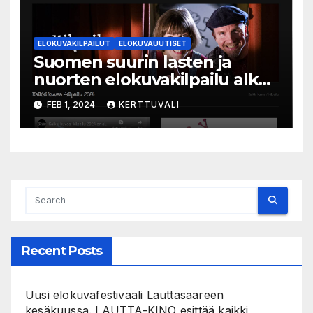
ELOKUVAKILPAILUT
ELOKUVAUUTISET
Suomen suurin lasten ja
nuorten elokuvakilpailu alkaa
– suojelijana Aki Kaurismäki
FEB 1, 2024
KERTTUVALI
Recent Posts
Uusi elokuvafestivaali Lauttasaareen
kesäkuussa. LAUTTA-KINO esittää kaikki