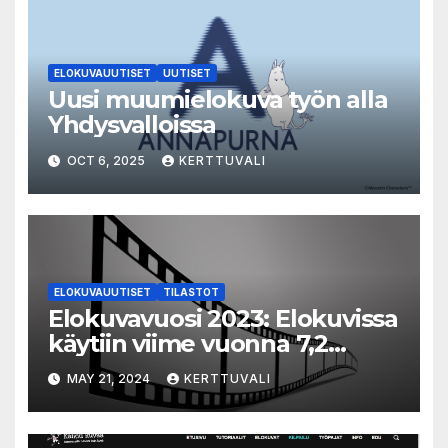
ELOKUVAUUTISET
UUTISET
Uusi muumielokuva työn alla
Yhdysvalloissa
OCT 6, 2025
KERTTUVALI
ELOKUVAUUTISET
TILASTOT
Elokuvavuosi 2023: Elokuvissa
käytiin viime vuonna 7,2
miljoonaa kertaa ympäri
MAY 21, 2024
KERTTUVALI
Suomen