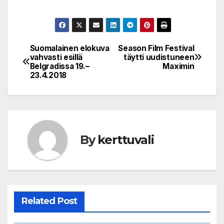
Suomalainen elokuva
Season Film Festival
Post
vahvasti esillä
täytti uudistuneen
Belgradissa 19.–
Maximin
navigation
23.4.2018
By
kerttuvali
Related Post