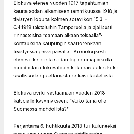
Elokuva etenee vuoden 1917 tapahtumien
kautta sodan alkamiseen tammikuussa 1918 ja
tiivistyen lopulta kolmen sotaviikon 15.3. –
6.4.1918 taisteluihin Tampereella ja ajallisesti
rinnasteisina “samaan aikaan toisaalla”-
kohtauksina kaupungin saartorenkaan
tiivistyessä päivä päivältä. Kronologisesti
etenevä kerronta sodan tapahtumapaikoilla
muodostaa elokuvallisen kokonaisuuden koko
sisällissodan päättäneistä ratkaisutaisteluista.
Elokuva pyrkii vastaamaan vuoden 2018
katsojalle kysymykseen: “Voiko tämä olla
Suomessa mahdollista?”
Perjantaina 6. huhtikuuta 2018 tuli kuluneeksi