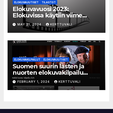
ELOKUVAUUTISET
TILASTOT
Elokuvavuosi 2023:
Elokuvissa käytiin viime
vuonna 7,2 miljoonaa kertaa
MAY 21, 2024
KERTTUVALI
ympäri Suomen
ELOKUVAKILPAILUT
ELOKUVAUUTISET
Suomen suurin lasten ja
nuorten elokuvakilpailu
alkaa – suojelijana Aki
FEBRUARY 1, 2024
KERTTUVALI
Kaurismäki