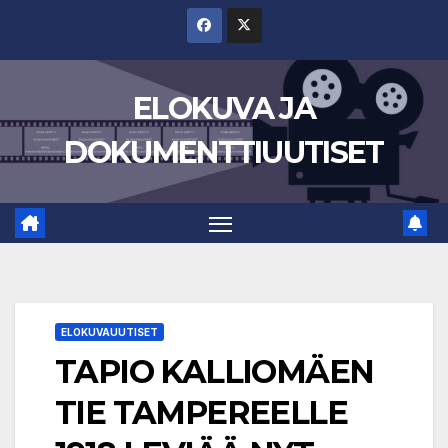
Skip
to
content
ELOKUVA JA
DOKUMENTTIUUTISET
ELOKUVAUUTISET
TAPIO KALLIOMÄEN
TIE TAMPEREELLE