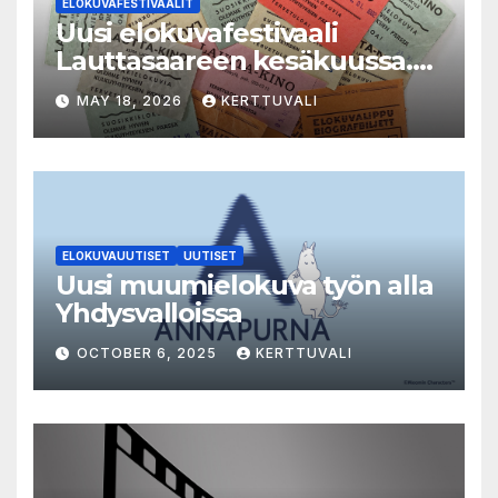
ELOKUVAFESTIVAALIT
Uusi elokuvafestivaali
Lauttasaareen kesäkuussa.
LAUTTA-KINO esittää kaikki
MAY 18, 2026
KERTTUVALI
elokuvat 35mm-filmiltä.
ELOKUVAUUTISET
UUTISET
Uusi muumielokuva työn alla
Yhdysvalloissa
OCTOBER 6, 2025
KERTTUVALI