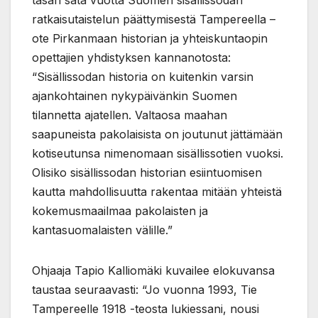
tasan sata vuotta Suomen sisällissodan
ratkaisutaistelun päättymisestä Tampereella –
ote Pirkanmaan historian ja yhteiskuntaopin
opettajien yhdistyksen kannanotosta:
“Sisällissodan historia on kuitenkin varsin
ajankohtainen nykypäivänkin Suomen
tilannetta ajatellen. Valtaosa maahan
saapuneista pakolaisista on joutunut jättämään
kotiseutunsa nimenomaan sisällissotien vuoksi.
Olisiko sisällissodan historian esiintuomisen
kautta mahdollisuutta rakentaa mitään yhteistä
kokemusmaailmaa pakolaisten ja
kantasuomalaisten välille.”
Ohjaaja Tapio Kalliomäki kuvailee elokuvansa
taustaa seuraavasti: “Jo vuonna 1993, Tie
Tampereelle 1918 -teosta lukiessani, nousi