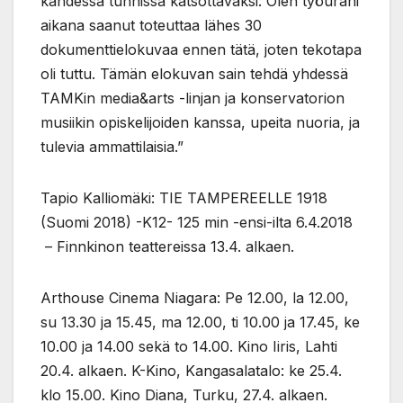
kahdessa tunnissa katsottavaksi. Olen työurani
aikana saanut toteuttaa lähes 30
dokumenttielokuvaa ennen tätä, joten tekotapa
oli tuttu. Tämän elokuvan sain tehdä yhdessä
TAMKin media&arts -linjan ja konservatorion
musiikin opiskelijoiden kanssa, upeita nuoria, ja
tulevia ammattilaisia.”
Tapio Kalliomäki: TIE TAMPEREELLE 1918
(Suomi 2018) -K12- 125 min -ensi-ilta 6.4.2018
– Finnkinon teattereissa 13.4. alkaen.
Arthouse Cinema Niagara: Pe 12.00, la 12.00,
su 13.30 ja 15.45, ma 12.00, ti 10.00 ja 17.45, ke
10.00 ja 14.00 sekä to 14.00. Kino Iiris, Lahti
20.4. alkaen. K-Kino, Kangasalatalo: ke 25.4.
klo 15.00. Kino Diana, Turku, 27.4. alkaen.