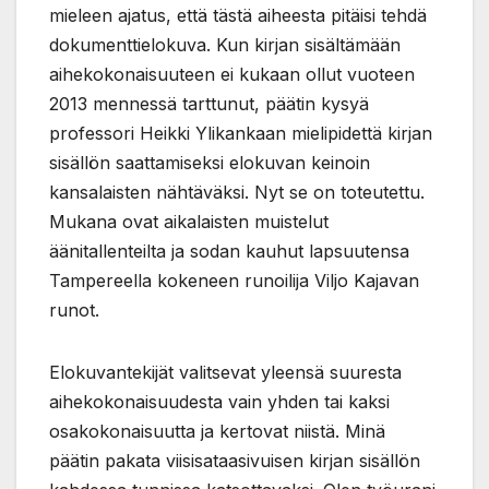
mieleen ajatus, että tästä aiheesta pitäisi tehdä
dokumenttielokuva. Kun kirjan sisältämään
aihekokonaisuuteen ei kukaan ollut vuoteen
2013 mennessä tarttunut, päätin kysyä
professori Heikki Ylikankaan mielipidettä kirjan
sisällön saattamiseksi elokuvan keinoin
kansalaisten nähtäväksi. Nyt se on toteutettu.
Mukana ovat aikalaisten muistelut
äänitallenteilta ja sodan kauhut lapsuutensa
Tampereella kokeneen runoilija Viljo Kajavan
runot.
Elokuvantekijät valitsevat yleensä suuresta
aihekokonaisuudesta vain yhden tai kaksi
osakokonaisuutta ja kertovat niistä. Minä
päätin pakata viisisataasivuisen kirjan sisällön