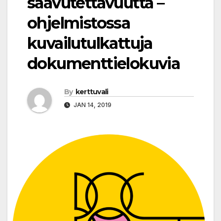
saavutettavuutta –
ohjelmistossa
kuvailutulkattuja
dokumenttielokuvia
By
kerttuvali
JAN 14, 2019