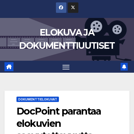
Skip
to
content
ELOKUVA JA
DOKUMENTTIUUTISET
DOKUMENTTIELOKUVAT
DocPoint parantaa
elokuvien