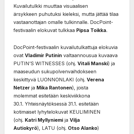
Kuvailutulkki muuttaa visuaalisen
ärsykkeen puhutuksi kieleksi, mutta jättää tilaa
vastaanottajan omalle tulkinnalle. DocPoint-
festivaalin elokuvat tulkkaa
Pipsa Toikka
.
DocPoint-festivaalin kuvailutulkattuja elokuvia
ovat
Vladimir Putinin
valtaannousua kuvaava
PUTIN’S WITNESSES (ohj.
Vitali Manski
) ja
maaseudun sukupolvenvaihdokseen
keskittyvä LUONNONLAKI (ohj.
Verena
Netzer
ja
Mika Rantonen
), joista
molemmat esitetään keskiviikkona
30.1. Yhteisnäytöksessä 31.1. esitetään
kotimaiset lyhytelokuvat KEULIMINEN
(ohj.
Katri Myllyniemi
ja
Vilja
Autiokyrö
), LATU (ohj.
Otso Alanko
)