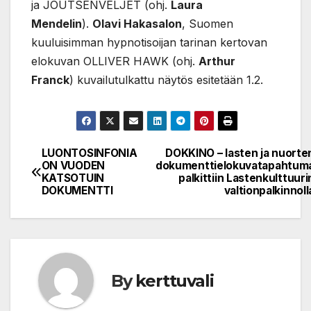
ja JOUTSENVELJET (ohj.
Laura
Mendelin
).
Olavi Hakasalon
, Suomen
kuuluisimman hypnotisoijan tarinan kertovan
elokuvan OLLIVER HAWK (ohj.
Arthur
Franck
) kuvailutulkattu näytös esitetään 1.2.
LUONTOSINFONIA
DOKKINO – lasten ja nuorte
Post
ON VUODEN
dokumenttielokuvatapahtum
KATSOTUIN
palkittiin Lastenkulttuuri
navigation
DOKUMENTTI
valtionpalkinnoll
By
kerttuvali