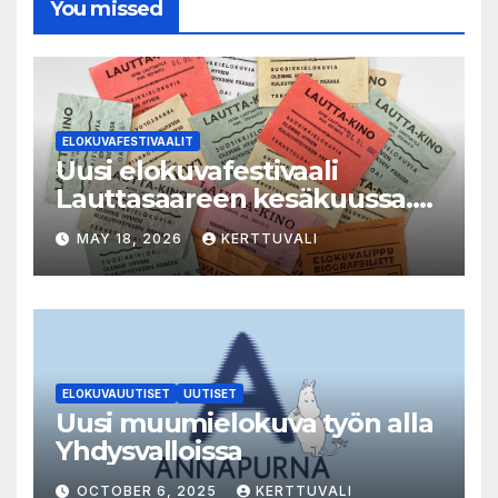
You missed
ELOKUVAFESTIVAALIT
Uusi elokuvafestivaali
Lauttasaareen kesäkuussa.
LAUTTA-KINO esittää kaikki
MAY 18, 2026
KERTTUVALI
elokuvat 35mm-filmiltä.
ELOKUVAUUTISET
UUTISET
Uusi muumielokuva työn alla
Yhdysvalloissa
OCTOBER 6, 2025
KERTTUVALI