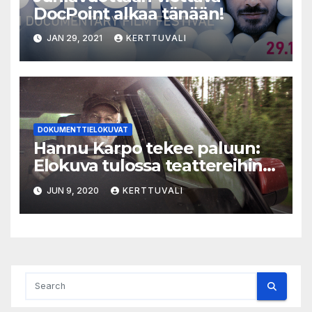
DocPoint alkaa tänään!
JAN 29, 2021
KERTTUVALI
DOKUMENTTIELOKUVAT
Hannu Karpo tekee paluun:
Elokuva tulossa teattereihin
syksyllä
JUN 9, 2020
KERTTUVALI