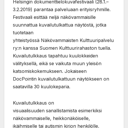
Helsingin dokumenttielokuvafestivaali (28.1.–
3.2.2019) parantaa palveluaan erityisryhmille.
Festivaali esittää neljä näkövammaisille
suunnattua kuvailutulkattua näytöstä, jotka
tuotetaan
yhteistyössä Näkövammaisten Kulttuuripalvelu
ry:n kanssa Suomen Kulttuurirahaston tuella.
Kuvailutulkkaus tapahtuu kuulokkeiden
välityksellä, eikä se vaikuta muun yleisön
katsomiskokemukseen. Jokaiseen
DocPointin kuvailutulkattuun näytökseen on
saatavilla 30 kuulokeparia.
Kuvailutulkkaus on
visuaalisuuden sanallistamista esimerkiksi
näkövammaiselle, heikkonäköiselle,
ikäihmiselle tai autismin kirjon henkilölle.