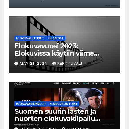
ELOKUVAUUTISET
TILASTOT
Elokuvavuosi 2023:
Elokuvissa käytiin viime
vuonna 7,2 miljoonaa kertaa
MAY 21, 2024
KERTTUVALI
ympäri Suomen
ELOKUVAKILPAILUT
ELOKUVAUUTISET
Suomen suurin lasten ja
nuorten elokuvakilpailu
alkaa – suojelijana Aki
FEBRUARY 1, 2024
KERTTUVALI