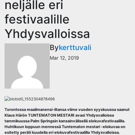
neljälle eri
festivaalille
Yhdysvalloissa
By
kerttuvali
Mar 12, 2019
Torontossa maailmanensi-iltansa viime vuoden syyskuussa saanut
Klaus Härön TUNTEMATON MESTARI avasi Yhdysvalloissa
tammikuussa Palm Springsin kansainvälisellä elokuvafestivaalilla.
Huhtikuun loppuun mennessä Tuntematon mestari -elokuvaa on
esitetty peräti kuudella eri elokuvafestivaalilla Yhdysvalloissa.