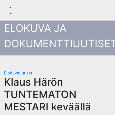
Skip
to
content
ELOKUVA JA
DOKUMENTTIUUTISE
Elokuvauutiset
Klaus Härön
TUNTEMATON
MESTARI keväällä