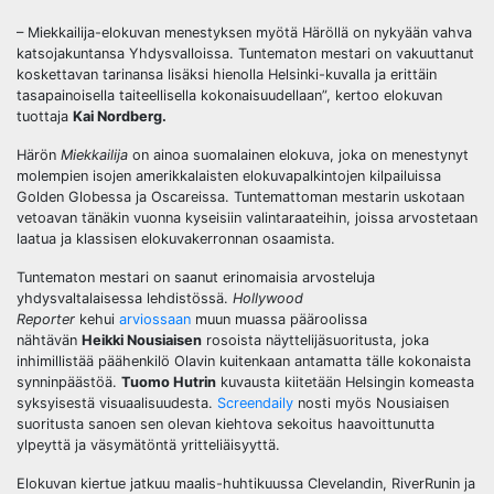
– Miekkailija-elokuvan menestyksen myötä Häröllä on nykyään vahva
katsojakuntansa Yhdysvalloissa. Tuntematon mestari on vakuuttanut
koskettavan tarinansa lisäksi hienolla Helsinki-kuvalla ja erittäin
tasapainoisella taiteellisella kokonaisuudellaan”, kertoo elokuvan
tuottaja
Kai Nordberg.
Härön
Miekkailija
on ainoa suomalainen elokuva, joka on menestynyt
molempien isojen amerikkalaisten elokuvapalkintojen kilpailuissa
Golden Globessa ja Oscareissa. Tuntemattoman mestarin uskotaan
vetoavan tänäkin vuonna kyseisiin valintaraateihin, joissa arvostetaan
laatua ja klassisen elokuvakerronnan osaamista.
Tuntematon mestari on saanut erinomaisia arvosteluja
yhdysvaltalaisessa lehdistössä.
Hollywood
Reporter
kehui
arviossaan
muun muassa pääroolissa
nähtävän
Heikki Nousiaisen
rosoista näyttelijäsuoritusta, joka
inhimillistää päähenkilö Olavin kuitenkaan antamatta tälle kokonaista
synninpäästöä.
Tuomo Hutrin
kuvausta kiitetään Helsingin komeasta
syksyisestä visuaalisuudesta.
Screendaily
nosti myös Nousiaisen
suoritusta sanoen sen olevan kiehtova sekoitus haavoittunutta
ylpeyttä ja väsymätöntä yritteliäisyyttä.
Elokuvan kiertue jatkuu maalis-huhtikuussa Clevelandin, RiverRunin ja