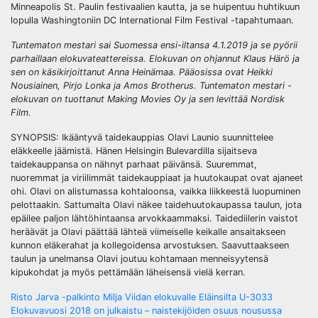
Minneapolis St. Paulin festivaalien kautta, ja se huipentuu huhtikuun
lopulla Washingtoniin DC International Film Festival -tapahtumaan.
Tuntematon mestari sai Suomessa ensi-iltansa 4.1.2019 ja se pyörii
parhaillaan elokuvateattereissa. Elokuvan on ohjannut Klaus Härö ja
sen on käsikirjoittanut Anna Heinämaa. Pääosissa ovat Heikki
Nousiainen, Pirjo Lonka ja Amos Brotherus. Tuntematon mestari -
elokuvan on tuottanut Making Movies Oy ja sen levittää Nordisk
Film.
SYNOPSIS: Ikääntyvä taidekauppias Olavi Launio suunnittelee
eläkkeelle jäämistä. Hänen Helsingin Bulevardilla sijaitseva
taidekauppansa on nähnyt parhaat päivänsä. Suuremmat,
nuoremmat ja viriilimmät taidekauppiaat ja huutokaupat ovat ajaneet
ohi. Olavi on alistumassa kohtaloonsa, vaikka liikkeestä luopuminen
pelottaakin. Sattumalta Olavi näkee taidehuutokaupassa taulun, jota
epäilee paljon lähtöhintaansa arvokkaammaksi. Taidediilerin vaistot
heräävät ja Olavi päättää lähteä viimeiselle keikalle ansaitakseen
kunnon eläkerahat ja kollegoidensa arvostuksen. Saavuttaakseen
taulun ja unelmansa Olavi joutuu kohtamaan menneisyytensä
kipukohdat ja myös pettämään läheisensä vielä kerran.
Post
Risto Jarva -palkinto Milja Viidan elokuvalle Eläinsilta U-3033
Elokuvavuosi 2018 on julkaistu – naistekijöiden osuus nousussa