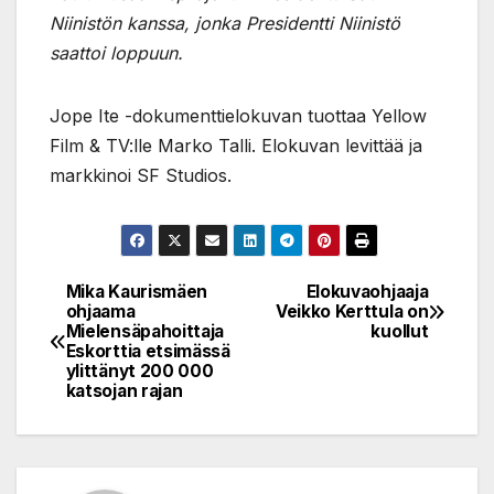
Niinistön kanssa, jonka Presidentti Niinistö
saattoi loppuun.
Jope Ite -dokumenttielokuvan tuottaa Yellow
Film & TV:lle Marko Talli. Elokuvan levittää ja
markkinoi SF Studios.
Mika Kaurismäen
Elokuvaohjaaja
Post
ohjaama
Veikko Kerttula on
Mielensäpahoittaja
kuollut
navigation
Eskorttia etsimässä
ylittänyt 200 000
katsojan rajan