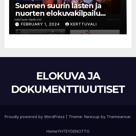
Suomen suurin lasten ja
nuorten elokuvakilpailu
alkaa – suojelijana Aki
FEBRUARY 1, 2024
KERTTUVALI
Kaurismäki
ELOKUVA JA
DOKUMENTTIUUTISET
Proudly powered by WordPress
|
Theme:
Newsup
by
Themeansar
.
Home
YHTEYDENOTTO