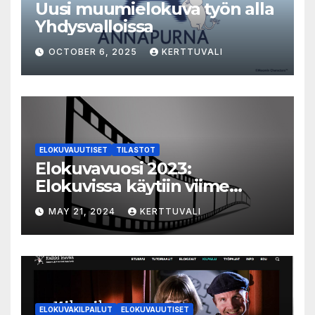
Uusi muumielokuva työn alla
Yhdysvalloissa
OCTOBER 6, 2025
KERTTUVALI
ELOKUVAUUTISET
TILASTOT
Elokuvavuosi 2023:
Elokuvissa käytiin viime
vuonna 7,2 miljoonaa kertaa
MAY 21, 2024
KERTTUVALI
ympäri Suomen
ELOKUVAKILPAILUT
ELOKUVAUUTISET