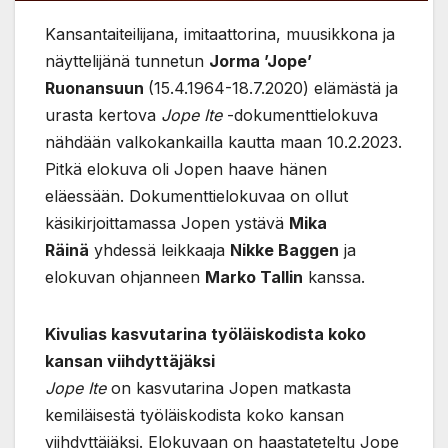
Kansantaiteilijana, imitaattorina, muusikkona ja
näyttelijänä tunnetun
Jorma ’Jope’
Ruonansuun
(15.4.1964-18.7.2020) elämästä ja
urasta kertova
Jope Ite
-dokumenttielokuva
nähdään valkokankailla kautta maan 10.2.2023.
Pitkä elokuva oli Jopen haave hänen
eläessään. Dokumenttielokuvaa on ollut
käsikirjoittamassa Jopen ystävä
Mika
Räinä
yhdessä leikkaaja
Nikke Baggen
ja
elokuvan ohjanneen
Marko Tallin
kanssa.
Kivulias kasvutarina työläiskodista koko
kansan viihdyttäjäksi
Jope Ite
on kasvutarina Jopen matkasta
kemiläisestä työläiskodista koko kansan
viihdyttäjäksi. Elokuvaan on haastateteltu Jope