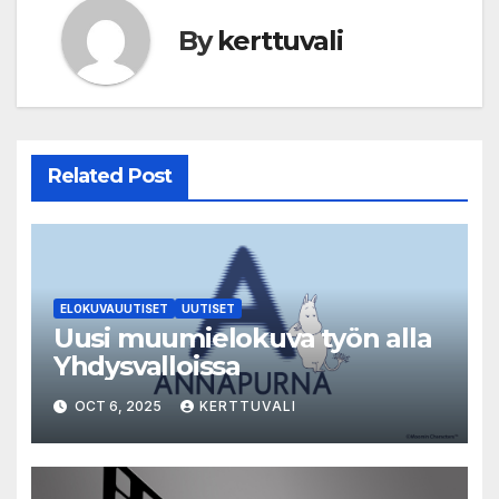
By
kerttuvali
Related Post
ELOKUVAUUTISET
UUTISET
Uusi muumielokuva työn alla
Yhdysvalloissa
OCT 6, 2025
KERTTUVALI