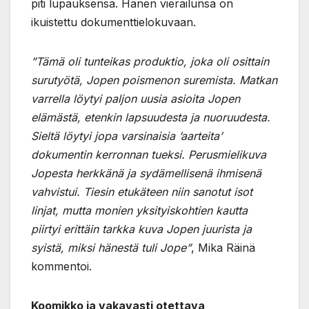
piti lupauksensa. Hänen vierailunsa on
ikuistettu dokumenttielokuvaan.
”Tämä oli tunteikas produktio, joka oli osittain
surutyötä, Jopen poismenon suremista. Matkan
varrella löytyi paljon uusia asioita Jopen
elämästä, etenkin lapsuudesta ja nuoruudesta.
Sieltä löytyi jopa varsinaisia ’aarteita’
dokumentin kerronnan tueksi. Perusmielikuva
Jopesta herkkänä ja sydämellisenä ihmisenä
vahvistui. Tiesin etukäteen niin sanotut isot
linjat, mutta monien yksityiskohtien kautta
piirtyi erittäin tarkka kuva Jopen juurista ja
syistä, miksi hänestä tuli Jope”
, Mika Räinä
kommentoi.
Koomikko ja vakavasti otettava