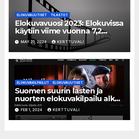
ELOKUVAUUTISET
TILASTOT
Elokuvavuosi 2023: Elokuvissa
käytiin viime vuonna 7,2
miljoonaa kertaa ympäri
MAY 21, 2024
KERTTUVALI
Suomen
ELOKUVAKILPAILUT
ELOKUVAUUTISET
Suomen suurin lasten ja
nuorten elokuvakilpailu alkaa
– suojelijana Aki Kaurismäki
FEB 1, 2024
KERTTUVALI