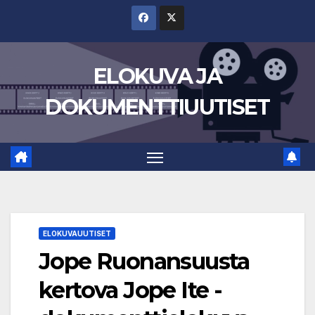
Skip
to
content
ELOKUVA JA
DOKUMENTTIUUTISET
ELOKUVAUUTISET
Jope Ruonansuusta
kertova Jope Ite -