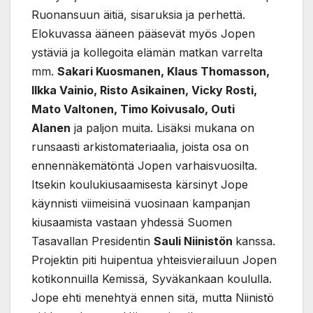
Ruonansuun äitiä, sisaruksia ja perhettä.
Elokuvassa ääneen pääsevät myös Jopen
ystäviä ja kollegoita elämän matkan varrelta
mm.
Sakari Kuosmanen, Klaus Thomasson,
Ilkka Vainio, Risto Asikainen, Vicky Rosti,
Mato Valtonen, Timo Koivusalo, Outi
Alanen
ja paljon muita. Lisäksi mukana on
runsaasti arkistomateriaalia, joista osa on
ennennäkemätöntä Jopen varhaisvuosilta.
Itsekin koulukiusaamisesta kärsinyt Jope
käynnisti viimeisinä vuosinaan kampanjan
kiusaamista vastaan yhdessä Suomen
Tasavallan Presidentin
Sauli Niinistön
kanssa.
Projektin piti huipentua yhteisvierailuun Jopen
kotikonnuilla Kemissä, Syväkankaan koululla.
Jope ehti menehtyä ennen sitä, mutta Niinistö