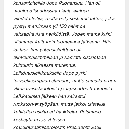
kansantaiteilija Jope Ruonansuu. Hän oli
monipuolisuudessaan laaja-alainen
viihdetaiteilija, mutta erityisesti imitaattori, joka
pystyi matkimaan yli 150 hahmoa
valtaapitävistä henkilöistä. Jopen matka kulki
rillumarei-kulttuurin luontevana jatkeena. Hän
löi läpi, kun yhtenäiskulttuuri oli
elinvoimaisimmillaan ja kasvatti suosiotaan
kulttuurin alkaessa murentua.
Laihdutusleikkauksella Jope pyrki
terveellisempään elämään, mutta samalla eroon
ylimääräisistä kiloista ja lapsuuden traumoista.
Leikkauksen jälkeen hän sairastui
ruokatorvensyöpään, mutta jatkoi taistelua
kehitellen useita eri hankkeita. Poismeno
keskeytti myös yhteisen
koulukiusaamisprojektin Presidentti Sauli