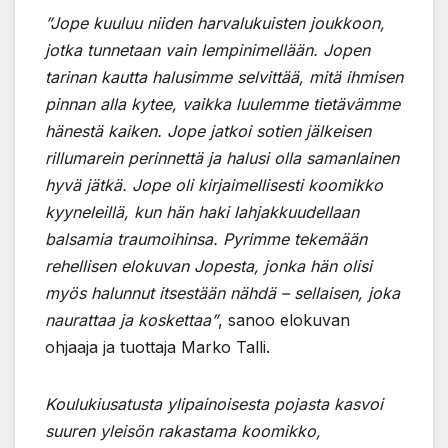
”Jope kuuluu niiden harvalukuisten joukkoon,
jotka tunnetaan vain lempinimellään. Jopen
tarinan kautta halusimme selvittää, mitä ihmisen
pinnan alla kytee, vaikka luulemme tietävämme
hänestä kaiken. Jope jatkoi sotien jälkeisen
rillumarein perinnettä ja halusi olla samanlainen
hyvä jätkä. Jope oli kirjaimellisesti koomikko
kyyneleillä, kun hän haki lahjakkuudellaan
balsamia traumoihinsa. Pyrimme tekemään
rehellisen elokuvan Jopesta, jonka hän olisi
myös halunnut itsestään nähdä – sellaisen, joka
naurattaa ja koskettaa”
, sanoo elokuvan
ohjaaja ja tuottaja Marko Talli.
Koulukiusatusta ylipainoisesta pojasta kasvoi
suuren yleisön rakastama koomikko,