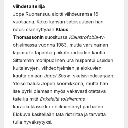
viihdetaiteilija
Jope Ruonansuu aloitti viihdeuransa 16-
vuotiaana. Koko kansan tietoisuuteen hän
nousi esiinnyttyään
Klaus
Thomassonin
suositussa
Klaustrofobia-
tv-
ohjelmassa vuonna 1983, mutta varsinainen
läpimurto tapahtui paikallisradioiden kautta.
Sittemmin monipuolinen ura huipentui useiden
kultalevyjen, viihdeohjelmien ja elokuvien
kautta omaan
Jopet Show
-sketsiviihdesarjaan.
Yleisö halusi Jopen koomikkona, mutta hän
itse pyrki olemaan myös vakavasti otettava
taiteilija mitä
Enkeleitä toisillemme
-
karaokeklassikko on ilmentänyt parhaiten.
Elokuva käsitellään tätä ristiriitaa ja tarvetta
tulla hyväksytyksi.