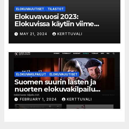
ELOKUVAUUTISET
TILASTOT
Elokuvavuosi 2023:
Elokuvissa käytiin viime
vuonna 7,2 miljoonaa kertaa
MAY 21, 2024
KERTTUVALI
ympäri Suomen
ELOKUVAKILPAILUT
ELOKUVAUUTISET
Suomen suurin lasten ja
nuorten elokuvakilpailu
alkaa – suojelijana Aki
FEBRUARY 1, 2024
KERTTUVALI
Kaurismäki