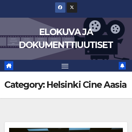
Skip
to
content
ELOKUVA JA
DOKUMENTTIUUTISET
Category:
Helsinki Cine Aasia