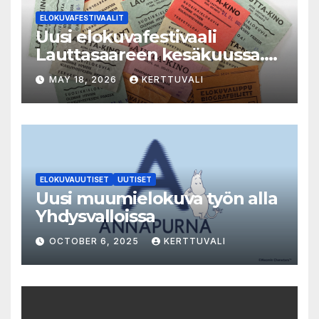
ELOKUVAFESTIVAALIT
Uusi elokuvafestivaali
Lauttasaareen kesäkuussa.
LAUTTA-KINO esittää kaikki
MAY 18, 2026
KERTTUVALI
elokuvat 35mm-filmiltä.
ELOKUVAUUTISET
UUTISET
Uusi muumielokuva työn alla
Yhdysvalloissa
OCTOBER 6, 2025
KERTTUVALI