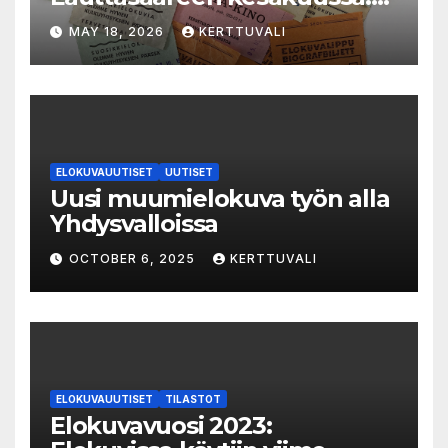
LAUTTA-KINO esittää kaikki
MAY 18, 2026
KERTTUVALI
elokuvat 35mm-filmiltä.
ELOKUVAUUTISET
UUTISET
Uusi muumielokuva työn alla
Yhdysvalloissa
OCTOBER 6, 2025
KERTTUVALI
ELOKUVAUUTISET
TILASTOT
Elokuvavuosi 2023: