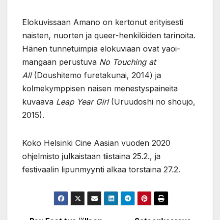
Elokuvissaan Amano on kertonut erityisesti
naisten, nuorten ja queer-henkilöiden tarinoita.
Hänen tunnetuimpia elokuviaan ovat yaoi-
mangaan perustuva
No Touching at
All
(Doushitemo furetakunai, 2014) ja
kolmekymppisen naisen menestyspaineita
kuvaava
Leap Year Girl
(Uruudoshi no shoujo,
2015).
Koko Helsinki Cine Aasian vuoden 2020
ohjelmisto julkaistaan tiistaina 25.2., ja
festivaalin lipunmyynti alkaa torstaina 27.2.