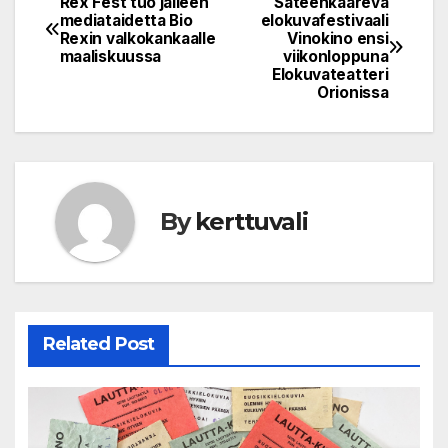
Rex Fest tuo jälleen
Sateenkaareva
Post
mediataidetta Bio
elokuvafestivaali
Rexin valkokankaalle
Vinokino ensi
navigation
maaliskuussa
viikonloppuna
Elokuvateatteri
Orionissa
By
kerttuvali
Related Post