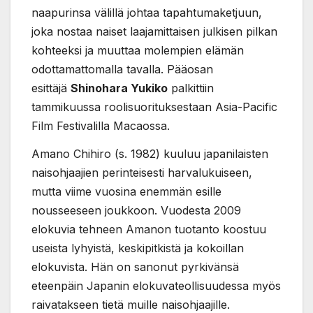
naapurinsa välillä johtaa tapahtumaketjuun,
joka nostaa naiset laajamittaisen julkisen pilkan
kohteeksi ja muuttaa molempien elämän
odottamattomalla tavalla. Pääosan
esittäjä
Shinohara Yukiko
palkittiin
tammikuussa roolisuorituksestaan Asia-Pacific
Film Festivalilla Macaossa.
Amano Chihiro (s. 1982) kuuluu japanilaisten
naisohjaajien perinteisesti harvalukuiseen,
mutta viime vuosina enemmän esille
nousseeseen joukkoon. Vuodesta 2009
elokuvia tehneen Amanon tuotanto koostuu
useista lyhyistä, keskipitkistä ja kokoillan
elokuvista. Hän on sanonut pyrkivänsä
eteenpäin Japanin elokuvateollisuudessa myös
raivatakseen tietä muille naisohjaajille.