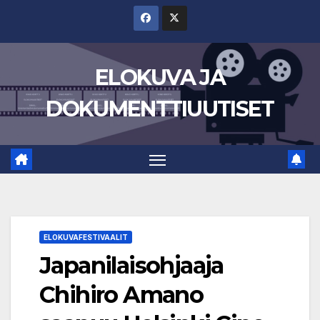
Skip
to
content
ELOKUVA JA
DOKUMENTTIUUTISET
ELOKUVAFESTIVAALIT
Japanilaisohjaaja
Chihiro Amano