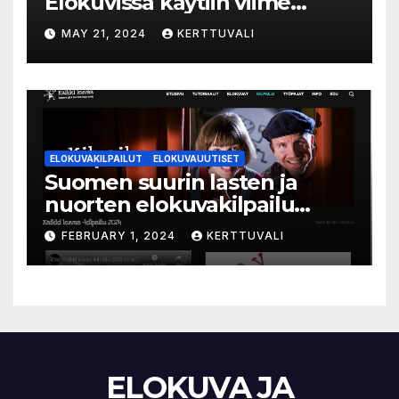
Elokuvissa käytiin viime
vuonna 7,2 miljoonaa kertaa
MAY 21, 2024
KERTTUVALI
ympäri Suomen
ELOKUVAKILPAILUT
ELOKUVAUUTISET
Suomen suurin lasten ja
nuorten elokuvakilpailu
alkaa – suojelijana Aki
FEBRUARY 1, 2024
KERTTUVALI
Kaurismäki
ELOKUVA JA