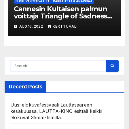
ELOKUVAFESTIVAALIT
RAKKAUTTA & ANARKIAA
Cannesin Kultaisen palmun
voittaja Triangle of Sadness
avaa 35. R&A-festivaalin
AUG 16, 2022
KERTTUVALI
torstaina 15. syyskuuta
Recent Posts
Uusi elokuvafestivaali Lauttasaareen
kesäkuussa. LAUTTA-KINO esittää kaikki
elokuvat 35mm-filmiltä.