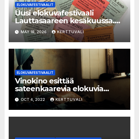
ELOKUVAFESTIVAALIT
Uusi elokuvafestivaali
Lauttasaareen kesäkuussa.
LAUTTA-KINO esittää kaikki
MAY 18, 2026
KERTTUVALI
elokuvat 35mm-filmiltä.
ELOKUVAFESTIVAALIT
Vinokino esittää
sateenkaarevia elokuvia
viidellä paikkakunnalla
OCT 4, 2022
KERTTUVALI