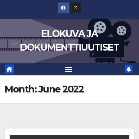
Skip
to
content
ELOKUVA JA
DOKUMENTTIUUTISET
Month:
June 2022