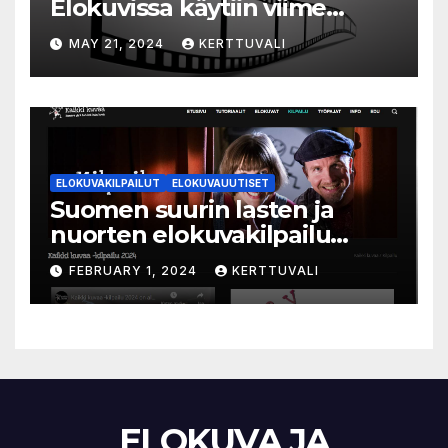
Elokuvissa käytiin viime
vuonna 7,2 miljoonaa kertaa
MAY 21, 2024
KERTTUVALI
ympäri Suomen
ELOKUVAKILPAILUT
ELOKUVAUUTISET
Suomen suurin lasten ja
nuorten elokuvakilpailu
alkaa – suojelijana Aki
FEBRUARY 1, 2024
KERTTUVALI
Kaurismäki
ELOKUVA JA