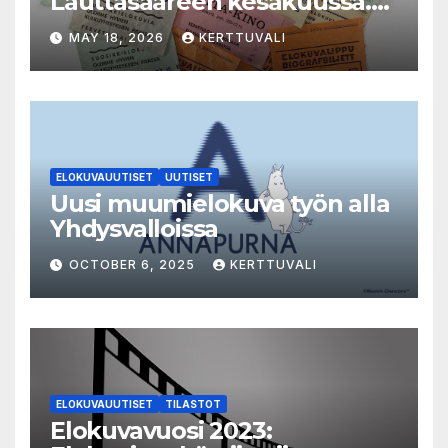
Lauttasaareen kesäkuussa.
LAUTTA-KINO esittää kaikki
MAY 18, 2026
KERTTUVALI
elokuvat 35mm-filmiltä.
ELOKUVAUUTISET
UUTISET
Uusi muumielokuva työn alla
Yhdysvalloissa
OCTOBER 6, 2025
KERTTUVALI
ELOKUVAUUTISET
TILASTOT
Elokuvavuosi 2023: