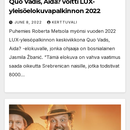
Quo Vadis, Aida? voitti LUX-
yleisöelokuvapalkinnon 2022
JUNE 8, 2022
KERTTUVALI
Puhemies Roberta Metsola myönsi vuoden 2022
LUX-yleisöpalkinnon keskiviikkona Quo Vadis,
Aida? -elokuvalle, jonka ohjaaja on bosnialainen
Jasmila Žbanić. ”Tämä elokuva on vahva vaatimus
saada oikeutta Srebrenican naisille, jotka todistivat
8000…