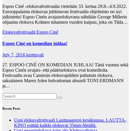
Espoo Ciné -elokuvafestivaalia vietetään 33. kertaa 29.8.–4.9.2022.
Eurooppalaista elokuvaa juhlistavan festivaalin ohjelmisto on nyt
julkistettu! Espoo Cinén avajaiselokuvana nähdään George Millerin
ohjaama elokuva Kolmen tuhannen vuoden kaipuu, joka on Tilda…
Elokuvafestivaalit
Espoo Ciné
Espoo Ciné on komedian juhlaa!
July 7, 2016
kerttuvali
27. ESPOO CINÉ ON KOMEDIAN JUHLAA! Tänä vuonna sekä
Espoo Cinén avajais- että päätöselokuva ovat komedioita.
Festivaalin avaa Cannesin elokuvajuhlien puhutuin elokuva,
saksalaisen Maren Aden hulvattoman absurdi TONI ERDMANN
ja…
Recent Posts
Uusi elokuvafestivaali Lauttasaareen kesäkuussa. LAUTTA-
KINO esittää kaikki elokuvat 35mm-filmiltä.
Uusi muumielokuva työn alla Yhdysvalloissa