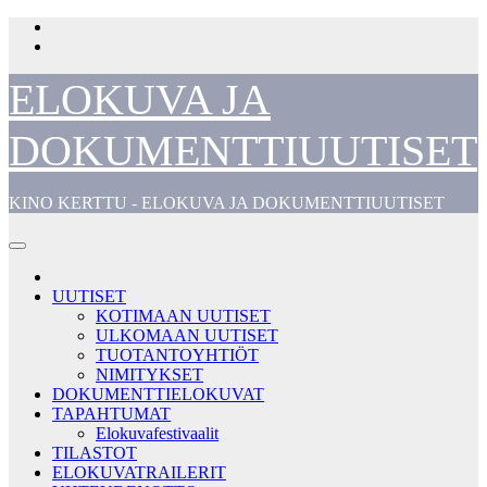
Skip
to
content
ELOKUVA JA
DOKUMENTTIUUTISET
KINO KERTTU - ELOKUVA JA DOKUMENTTIUUTISET
UUTISET
KOTIMAAN UUTISET
ULKOMAAN UUTISET
TUOTANTOYHTIÖT
NIMITYKSET
DOKUMENTTIELOKUVAT
TAPAHTUMAT
Elokuvafestivaalit
TILASTOT
ELOKUVATRAILERIT