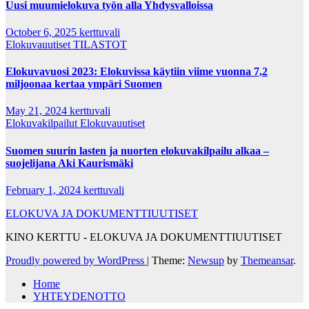
Uusi muumielokuva työn alla Yhdysvalloissa
October 6, 2025
kerttuvali
Elokuvauutiset
TILASTOT
Elokuvavuosi 2023: Elokuvissa käytiin viime vuonna 7,2
miljoonaa kertaa ympäri Suomen
May 21, 2024
kerttuvali
Elokuvakilpailut
Elokuvauutiset
Suomen suurin lasten ja nuorten elokuvakilpailu alkaa –
suojelijana Aki Kaurismäki
February 1, 2024
kerttuvali
ELOKUVA JA DOKUMENTTIUUTISET
KINO KERTTU - ELOKUVA JA DOKUMENTTIUUTISET
Proudly powered by WordPress
|
Theme:
Newsup
by
Themeansar
.
Home
YHTEYDENOTTO