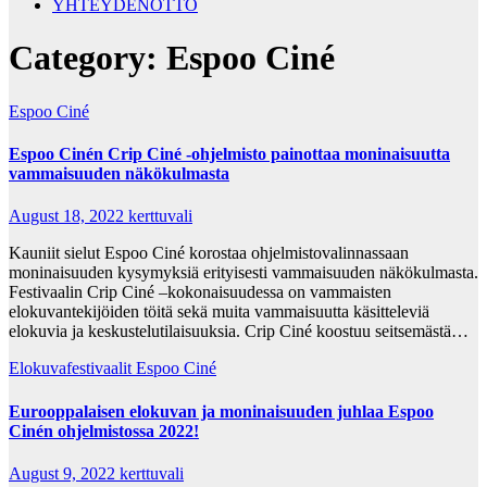
YHTEYDENOTTO
Category:
Espoo Ciné
Espoo Ciné
Espoo Cinén Crip Ciné -ohjelmisto painottaa moninaisuutta
vammaisuuden näkökulmasta
August 18, 2022
kerttuvali
Kauniit sielut Espoo Ciné korostaa ohjelmistovalinnassaan
moninaisuuden kysymyksiä erityisesti vammaisuuden näkökulmasta.
Festivaalin Crip Ciné –kokonaisuudessa on vammaisten
elokuvantekijöiden töitä sekä muita vammaisuutta käsitteleviä
elokuvia ja keskustelutilaisuuksia. Crip Ciné koostuu seitsemästä…
Elokuvafestivaalit
Espoo Ciné
Eurooppalaisen elokuvan ja moninaisuuden juhlaa Espoo
Cinén ohjelmistossa 2022!
August 9, 2022
kerttuvali