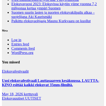
Elokuvavuosi 2023: Elokuvissa käytiin viime vuonna 7,2
miljoonaa kertaa ympäri Suomen
Suomen suurin lasten ja nuorten elokuvakilpailu alkaa –
suojelijana Aki Kaurismäki
Palkittu elokuvaohjaaja Maunu Kurkvaara on kuollut
Meta
Log in
Entries feed
Comments feed
WordPress.org
You missed
Elokuvafestivaalit
Uusi elokuvafestivaali Lauttasaareen kesäkuussa. LAUTTA-
KINO esittää kaikki elokuvat 35mm-filmiltä.
May 18, 2026
kerttuvali
Elokuvauutiset
UUTISET