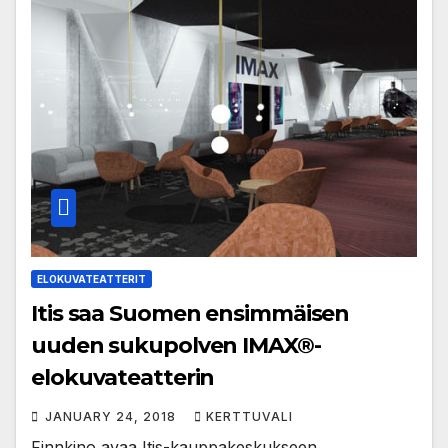
ELOKUVATEATTERIT
Itis saa Suomen ensimmäisen
uuden sukupolven IMAX®-
elokuvateatterin
JANUARY 24, 2018
KERTTUVALI
Finnkino avaa Itis-kauppakeskukseen