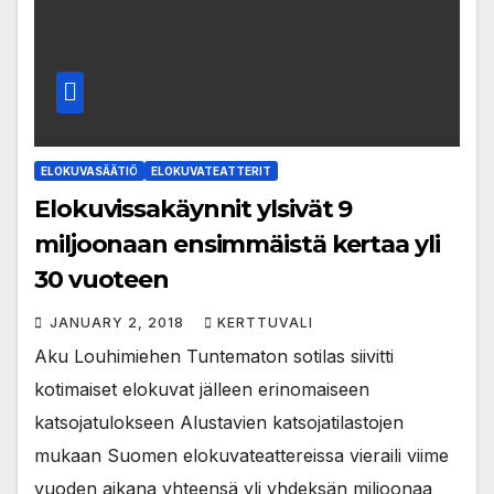
ELOKUVASÄÄTIÖ
ELOKUVATEATTERIT
Elokuvissakäynnit ylsivät 9
miljoonaan ensimmäistä kertaa yli
30 vuoteen
JANUARY 2, 2018
KERTTUVALI
Aku Louhimiehen Tuntematon sotilas siivitti
kotimaiset elokuvat jälleen erinomaiseen
katsojatulokseen Alustavien katsojatilastojen
mukaan Suomen elokuvateattereissa vieraili viime
vuoden aikana yhteensä yli yhdeksän miljoonaa