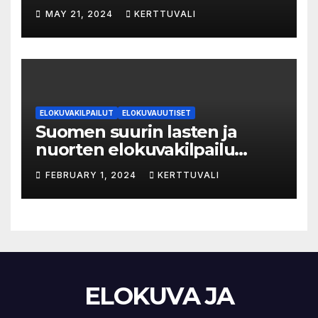
vuonna 7,2 miljoonaa kertaa
MAY 21, 2024
KERTTUVALI
ympäri Suomen
ELOKUVAKILPAILUT
ELOKUVAUUTISET
Suomen suurin lasten ja
nuorten elokuvakilpailu
alkaa – suojelijana Aki
FEBRUARY 1, 2024
KERTTUVALI
Kaurismäki
ELOKUVA JA