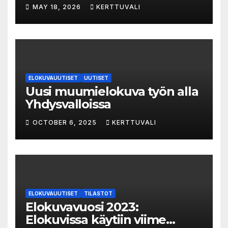
LAUTTA-KINO esittää kaikki
MAY 18, 2026
KERTTUVALI
elokuvat 35mm-filmiltä.
ELOKUVAUUTISET
UUTISET
Uusi muumielokuva työn alla
Yhdysvalloissa
OCTOBER 6, 2025
KERTTUVALI
ELOKUVAUUTISET
TILASTOT
Elokuvavuosi 2023:
Elokuvissa käytiin viime