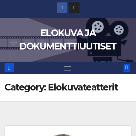
Skip
to
content
ELOKUVA JA
DOKUMENTTIUUTISET
Category:
Elokuvateatterit