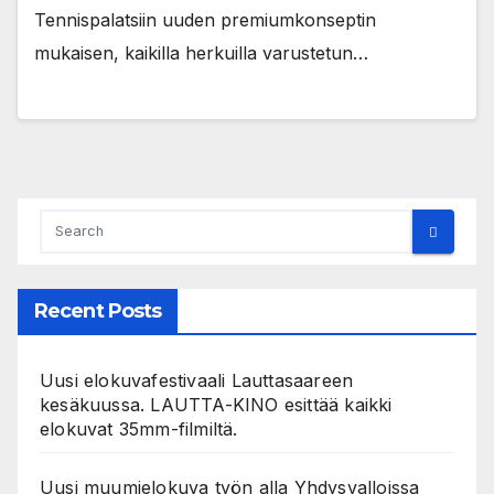
Tennispalatsiin uuden premiumkonseptin
mukaisen, kaikilla herkuilla varustetun…
Recent Posts
Uusi elokuvafestivaali Lauttasaareen
kesäkuussa. LAUTTA-KINO esittää kaikki
elokuvat 35mm-filmiltä.
Uusi muumielokuva työn alla Yhdysvalloissa