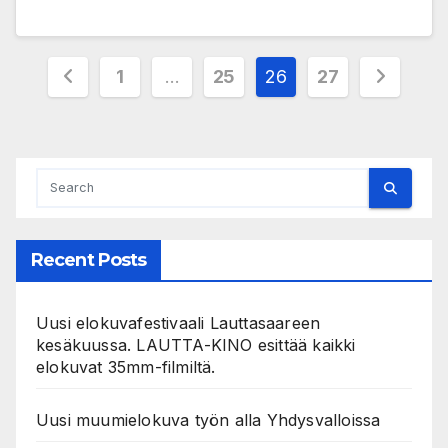
Posts
1
…
25
26
27
pagination
Recent Posts
Uusi elokuvafestivaali Lauttasaareen
kesäkuussa. LAUTTA-KINO esittää kaikki
elokuvat 35mm-filmiltä.
Uusi muumielokuva työn alla Yhdysvalloissa