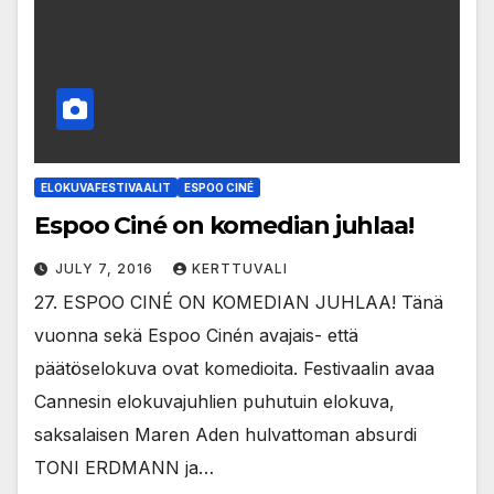
ELOKUVAFESTIVAALIT
ESPOO CINÉ
Espoo Ciné on komedian juhlaa!
JULY 7, 2016
KERTTUVALI
27. ESPOO CINÉ ON KOMEDIAN JUHLAA! Tänä
vuonna sekä Espoo Cinén avajais- että
päätöselokuva ovat komedioita. Festivaalin avaa
Cannesin elokuvajuhlien puhutuin elokuva,
saksalaisen Maren Aden hulvattoman absurdi
TONI ERDMANN ja…