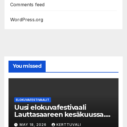
Comments feed
WordPress.org
You missed
ELOKUVAFESTIVAALIT
Uusi elokuvafestivaali
Lauttasaareen kesäkuussa.
LAUTTA-KINO esittää kaikki
MAY 18, 2026
KERTTUVALI