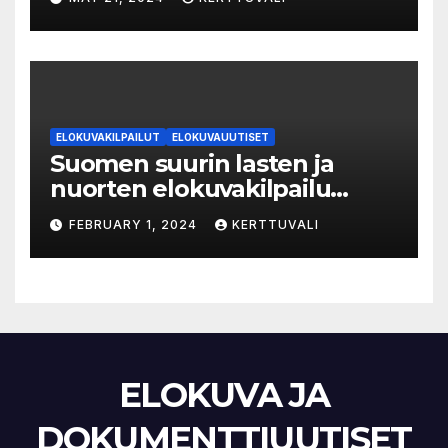
ympäri Suomen
ELOKUVAKILPAILUT
ELOKUVAUUTISET
Suomen suurin lasten ja
nuorten elokuvakilpailu
alkaa – suojelijana Aki
FEBRUARY 1, 2024
KERTTUVALI
Kaurismäki
ELOKUVA JA
DOKUMENTTIUUTISET