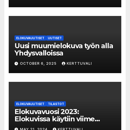
elokuvat 35mm-filmiltä.
ELOKUVAUUTISET
UUTISET
Uusi muumielokuva työn alla
Yhdysvalloissa
OCTOBER 6, 2025
KERTTUVALI
ELOKUVAUUTISET
TILASTOT
Elokuvavuosi 2023:
Elokuvissa käytiin viime
vuonna 7,2 miljoonaa kertaa
MAY 21, 2024
KERTTUVALI