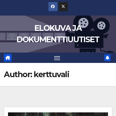
Skip
to
content
ELOKUVA JA
DOKUMENTTIUUTISET
Author:
kerttuvali