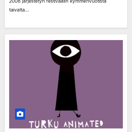
2008 järjestetyn festivaalin kymmenvuotista
taivalta…